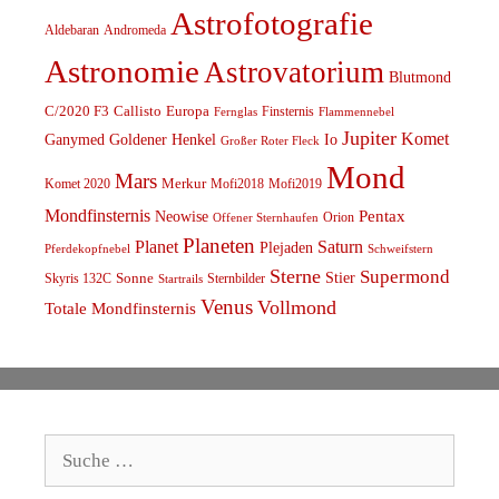
Astrofotografie
Aldebaran
Andromeda
Astronomie
Astrovatorium
Blutmond
C/2020 F3
Callisto
Europa
Finsternis
Fernglas
Flammennebel
Jupiter
Komet
Ganymed
Goldener Henkel
Io
Großer Roter Fleck
Mond
Mars
Komet 2020
Merkur
Mofi2018
Mofi2019
Mondfinsternis
Pentax
Neowise
Orion
Offener Sternhaufen
Planeten
Planet
Saturn
Plejaden
Schweifstern
Pferdekopfnebel
Sterne
Supermond
Stier
Skyris 132C
Sonne
Sternbilder
Startrails
Venus
Vollmond
Totale Mondfinsternis
Suche
nach: