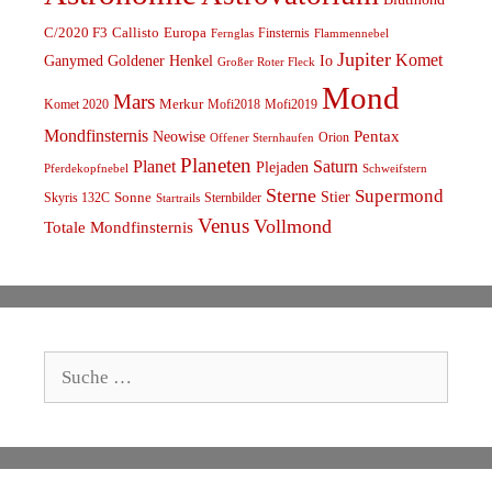
C/2020 F3
Callisto
Europa
Finsternis
Fernglas
Flammennebel
Jupiter
Komet
Ganymed
Goldener Henkel
Io
Großer Roter Fleck
Mond
Mars
Komet 2020
Merkur
Mofi2018
Mofi2019
Mondfinsternis
Pentax
Neowise
Orion
Offener Sternhaufen
Planeten
Planet
Saturn
Plejaden
Schweifstern
Pferdekopfnebel
Sterne
Supermond
Stier
Skyris 132C
Sonne
Sternbilder
Startrails
Venus
Vollmond
Totale Mondfinsternis
Suche
nach: