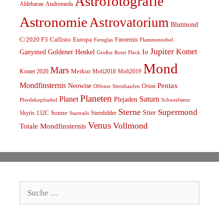
Astrofotografie
Aldebaran
Andromeda
Astronomie
Astrovatorium
Blutmond
C/2020 F3
Callisto
Europa
Finsternis
Fernglas
Flammennebel
Jupiter
Komet
Ganymed
Goldener Henkel
Io
Großer Roter Fleck
Mond
Mars
Komet 2020
Merkur
Mofi2018
Mofi2019
Mondfinsternis
Pentax
Neowise
Orion
Offener Sternhaufen
Planeten
Planet
Saturn
Plejaden
Schweifstern
Pferdekopfnebel
Sterne
Supermond
Stier
Skyris 132C
Sonne
Sternbilder
Startrails
Venus
Vollmond
Totale Mondfinsternis
Suche
nach: