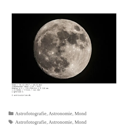
Kategorien
Astrofotografie
,
Astronomie
,
Mond
Schlagwörter
Astrofotografie
,
Astronomie
,
Mond