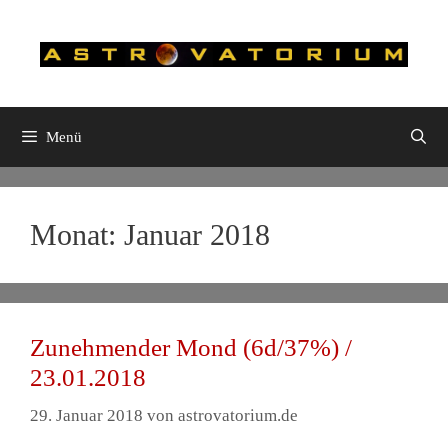
Zum
Inhalt
springen
Menü
Monat:
Januar 2018
Zunehmender Mond (6d/37%) /
23.01.2018
29. Januar 2018
von
astrovatorium.de