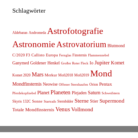
Schlagwörter
Astrofotografie
Aldebaran
Andromeda
Astronomie
Astrovatorium
Blutmond
C/2020 F3
Callisto
Europa
Finsternis
Fernglas
Flammennebel
Jupiter
Komet
Ganymed
Goldener Henkel
Io
Großer Roter Fleck
Mond
Mars
Komet 2020
Merkur
Mofi2018
Mofi2019
Mondfinsternis
Pentax
Neowise
Orion
Offener Sternhaufen
Planeten
Planet
Saturn
Plejaden
Schweifstern
Pferdekopfnebel
Sterne
Supermond
Stier
Skyris 132C
Sonne
Sternbilder
Startrails
Venus
Vollmond
Totale Mondfinsternis