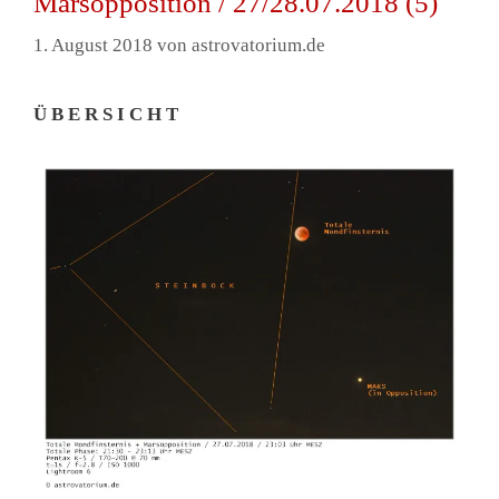
Marsopposition / 27/28.07.2018 (5)
1. August 2018
von
astrovatorium.de
Ü B E R S I C H T