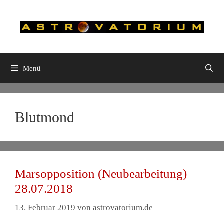
Zum
Inhalt
springen
Menü
Blutmond
Marsopposition (Neubearbeitung)
28.07.2018
13. Februar 2019
von
astrovatorium.de