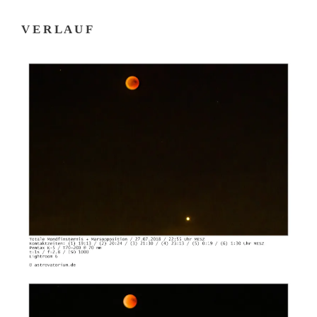
V E R L A U F