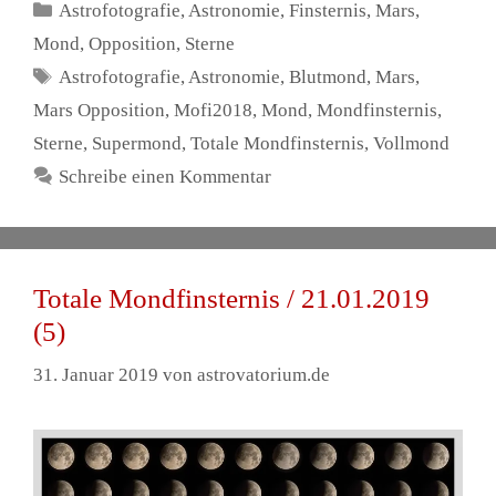
Kategorien
Astrofotografie
,
Astronomie
,
Finsternis
,
Mars
,
Mond
,
Opposition
,
Sterne
Schlagwörter
Astrofotografie
,
Astronomie
,
Blutmond
,
Mars
,
Mars Opposition
,
Mofi2018
,
Mond
,
Mondfinsternis
,
Sterne
,
Supermond
,
Totale Mondfinsternis
,
Vollmond
Schreibe einen Kommentar
Totale Mondfinsternis / 21.01.2019
(5)
31. Januar 2019
von
astrovatorium.de