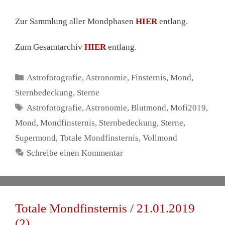
Zur Sammlung aller Mondphasen
HIER
entlang.
Zum Gesamtarchiv
HIER
entlang.
Kategorien
Astrofotografie
,
Astronomie
,
Finsternis
,
Mond
,
Sternbedeckung
,
Sterne
Schlagwörter
Astrofotografie
,
Astronomie
,
Blutmond
,
Mofi2019
,
Mond
,
Mondfinsternis
,
Sternbedeckung
,
Sterne
,
Supermond
,
Totale Mondfinsternis
,
Vollmond
Schreibe einen Kommentar
Totale Mondfinsternis / 21.01.2019
(2)