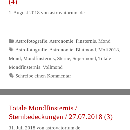
(4)
1. August 2018
von
astrovatorium.de
Kategorien
Astrofotografie
,
Astronomie
,
Finsternis
,
Mond
Schlagwörter
Astrofotografie
,
Astronomie
,
Blutmond
,
Mofi2018
,
Mond
,
Mondfinsternis
,
Sterne
,
Supermond
,
Totale
Mondfinsternis
,
Vollmond
Schreibe einen Kommentar
Totale Mondfinsternis /
Sternbedeckungen / 27.07.2018 (3)
31. Juli 2018
von
astrovatorium.de