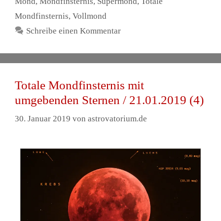
Mond
,
Mondfinsternis
,
Supermond
,
Totale
Mondfinsternis
,
Vollmond
Schreibe einen Kommentar
Totale Mondfinsternis mit
umgebenden Sternen / 21.01.2019 (4)
30. Januar 2019
von
astrovatorium.de