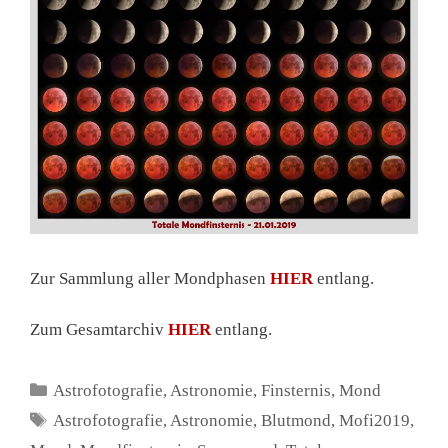
Zur Sammlung aller Mondphasen
HIER
entlang.
Zum Gesamtarchiv
HIER
entlang.
Kategorien
Astrofotografie
,
Astronomie
,
Finsternis
,
Mond
Schlagwörter
Astrofotografie
,
Astronomie
,
Blutmond
,
Mofi2019
,