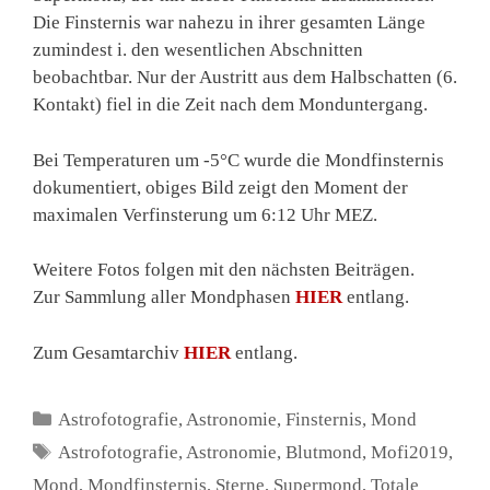
Die Finsternis war nahezu in ihrer gesamten Länge
zumindest i. den wesentlichen Abschnitten
beobachtbar. Nur der Austritt aus dem Halbschatten (6.
Kontakt) fiel in die Zeit nach dem Monduntergang.
Bei Temperaturen um -5°C wurde die Mondfinsternis
dokumentiert, obiges Bild zeigt den Moment der
maximalen Verfinsterung um 6:12 Uhr MEZ.
Weitere Fotos folgen mit den nächsten Beiträgen.
Zur Sammlung aller Mondphasen
HIER
entlang.
Zum Gesamtarchiv
HIER
entlang.
Kategorien
Astrofotografie
,
Astronomie
,
Finsternis
,
Mond
Schlagwörter
Astrofotografie
,
Astronomie
,
Blutmond
,
Mofi2019
,
Mond
,
Mondfinsternis
,
Sterne
,
Supermond
,
Totale