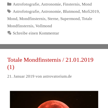
Kategorien
Astrofotografie
,
Astronomie
,
Finsternis
,
Mond
Schlagwörter
Astrofotografie
,
Astronomie
,
Blutmond
,
Mofi2019
,
Mond
,
Mondfinsternis
,
Sterne
,
Supermond
,
Totale
Mondfinsternis
,
Vollmond
Schreibe einen Kommentar
Totale Mondfinsternis / 21.01.2019
(1)
21. Januar 2019
von
astrovatorium.de