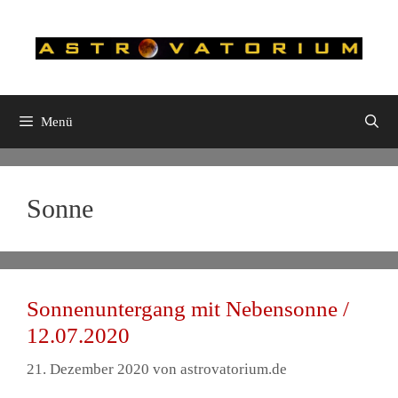
Zum
Inhalt
springen
Menü
Sonne
Sonnenuntergang mit Nebensonne /
12.07.2020
21. Dezember 2020
von
astrovatorium.de