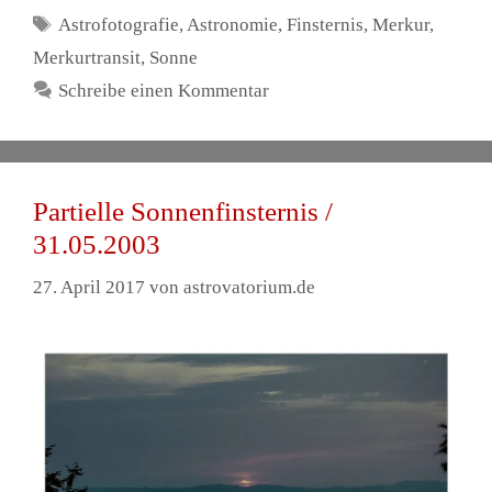
Schlagwörter
Astrofotografie
,
Astronomie
,
Finsternis
,
Merkur
,
Merkurtransit
,
Sonne
Schreibe einen Kommentar
Partielle Sonnenfinsternis /
31.05.2003
27. April 2017
von
astrovatorium.de