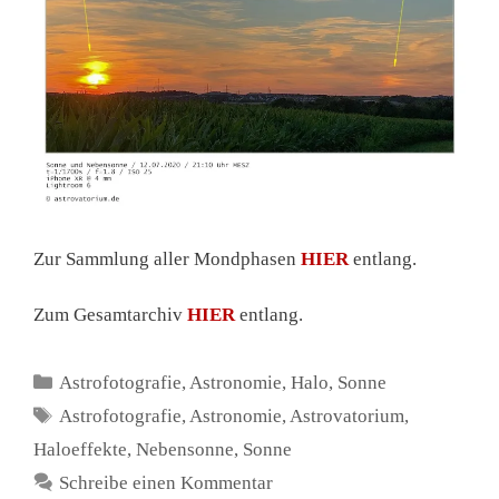
Zur Sammlung aller Mondphasen
HIER
entlang.
Zum Gesamtarchiv
HIER
entlang.
Kategorien
Astrofotografie
,
Astronomie
,
Halo
,
Sonne
Schlagwörter
Astrofotografie
,
Astronomie
,
Astrovatorium
,
Haloeffekte
,
Nebensonne
,
Sonne
Schreibe einen Kommentar