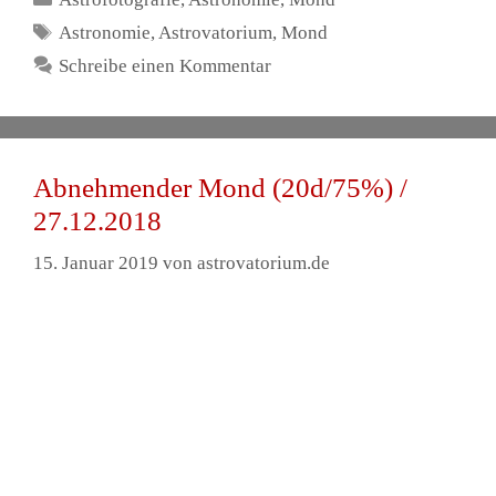
Deep Sky
Doppelsterne
Emissionsnebel
Ferngläser
Finsternis
Galaxien
Halo
ISS
Jupiter
Kometen
Kugelstsernhaufen
Mars
Merkur
Milchstraße
Mond