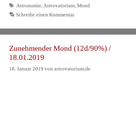
Zunehmender Mond (10d/75%) /
16.01.2019
17. Januar 2019
von
astrovatorium.de
Zur Sammlung aller Mondphasen
HIER
entlang.
Zum Gesamtarchiv
HIER
entlang.
Kategorien
Astrofotografie
,
Astronomie
,
Mond
Schlagwörter
Astronomie
,
Astrovatorium
,
Mond
Schreibe einen Kommentar