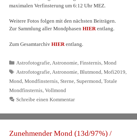
maximalen Verfinsterung um 6:12 Uhr MEZ.
Weitere Fotos folgen mit den nächsten Beiträgen.
Zur Sammlung aller Mondphasen
HIER
entlang.
Zum Gesamtarchiv
HIER
entlang.
Kategorien
Astrofotografie
,
Astronomie
,
Finsternis
,
Mond
Schlagwörter
Astrofotografie
,
Astronomie
,
Blutmond
,
Mofi2019
,
Mond
,
Mondfinsternis
,
Sterne
,
Supermond
,
Totale
Mondfinsternis
,
Vollmond
Schreibe einen Kommentar
Zunehmender Mond (13d/97%) /