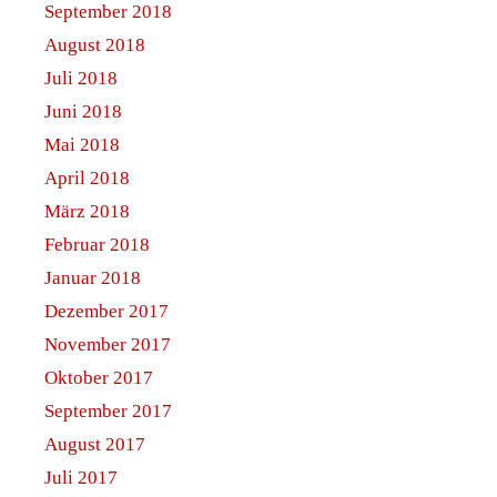
21
22
23
24
25
26
27
28
29
30
31
« Dez
Feb »
Navi
Anmelden
Feed der Einträge
Kommentare-Feed
WordPress.org
© 2026 astrovatorium.de
• Erstellt mit
GeneratePress