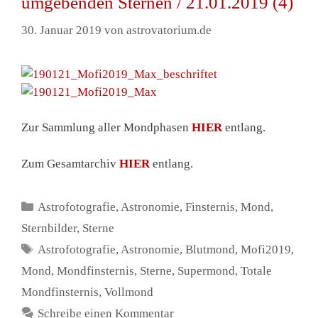
umgebenden Sternen / 21.01.2019 (4)
30. Januar 2019
von
astrovatorium.de
Zur Sammlung aller Mondphasen
HIER
entlang.
Zum Gesamtarchiv
HIER
entlang.
Kategorien
Astrofotografie
,
Astronomie
,
Finsternis
,
Mond
,
Sternbilder
,
Sterne
Schlagwörter
Astrofotografie
,
Astronomie
,
Blutmond
,
Mofi2019
,
Mond
,
Mondfinsternis
,
Sterne
,
Supermond
,
Totale
Mondfinsternis
,
Vollmond
Schreibe einen Kommentar