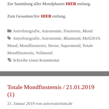
Zur Sammlung aller Mondphasen
HIER
entlang.
Zum Gesamtarchiv
HIER
entlang.
Kategorien
Astrofotografie
,
Astronomie
,
Finsternis
,
Mond
Schlagwörter
Astrofotografie
,
Astronomie
,
Blutmond
,
Mofi2019
,
Mond
,
Mondfinsternis
,
Sterne
,
Supermond
,
Totale
Mondfinsternis
,
Vollmond
Schreibe einen Kommentar
Totale Mondfinsternis / 21.01.2019
(1)
21. Januar 2019
von
astrovatorium.de