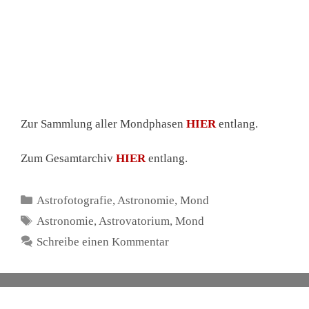
Zunehmender Mond (8d/55%) /
14.01.2019
16. Januar 2019
von
astrovatorium.de
Zur Sammlung aller Mondphasen
HIER
entlang.
Zum Gesamtarchiv
HIER
entlang.
Kategorien
Astrofotografie
,
Astronomie
,
Mond
Schlagwörter
Astronomie
,
Astrovatorium
,
Mond
Schreibe einen Kommentar