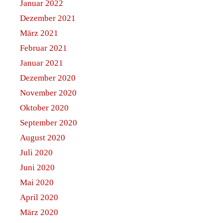
Januar 2016
Schlagwörter
Astrofotografie
Aldebaran
Andromeda
Astronomie
Astrovatorium
Blutmond
C/2020 F3
Callisto
Europa
Finsternis
Fernglas
Flammennebel
Jupiter
Komet
Ganymed
Goldener Henkel
Io
Großer Roter Fleck
Mond
Mars
Komet 2020
Merkur
Mofi2018
Mofi2019
Mondfinsternis
Pentax
Neowise
Orion
Offener Sternhaufen
Planeten
Planet
Saturn
Plejaden
Schweifstern
Pferdekopfnebel
Sterne
Supermond
Stier
Skyris 132C
Sonne
Sternbilder
Startrails