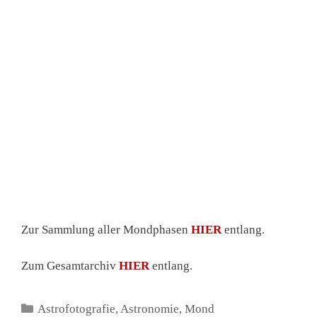
Zunehmender Mond (12d/90%) /
18.01.2019
18. Januar 2019
von
astrovatorium.de
Zur Sammlung aller Mondphasen
HIER
entlang.
Zum Gesamtarchiv
HIER
entlang.
Kategorien
Astrofotografie
,
Astronomie
,
Mond
Schlagwörter
Astronomie
,
Astrovatorium
,
Mond
Schreibe einen Kommentar