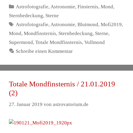
Kategorien
Astrofotografie
,
Astronomie
,
Finsternis
,
Mond
,
Sternbedeckung
,
Sterne
Schlagwörter
Astrofotografie
,
Astronomie
,
Blutmond
,
Mofi2019
,
Mond
,
Mondfinsternis
,
Sternbedeckung
,
Sterne
,
Supermond
,
Totale Mondfinsternis
,
Vollmond
Schreibe einen Kommentar
Totale Mondfinsternis / 21.01.2019
(2)
27. Januar 2019
von
astrovatorium.de