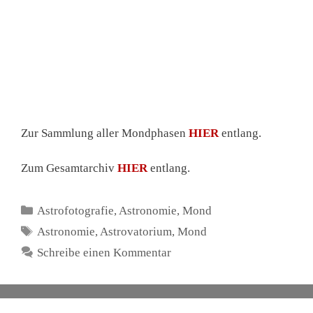
Noctilucent Clouds
Opposition
Perseiden
Planetarische Nebel
Planeten
Polarlicht
Regulus
Saturn
Sonne
Sonnenstrahleffekte
Sternansammlungen
Sternbedeckung
Sternbilder
Sterne
Sternschnuppen