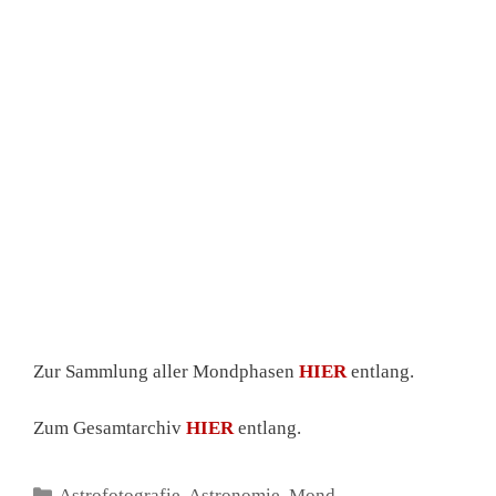
Mars (Fuhrmann/Stier) / 10.02.2023
Komet C/2022 E3 ZTF „Neandertaler-Komet“ im
Bereich Fuhrmann / 09.02.2023
Zunehmender Mond bei Mars (12d/92%) /
04.01.2023
Zunehmender Mond (12d/92%) / 04.01.2023
Zunehmender Mond bei Jupiter (4d/20%) /
06.01.2022
Kategorien
Astrofotografie
Astronomie