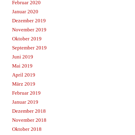
Venus
Vollmond
Totale Mondfinsternis
Suche
nach:
Januar 2019
M
D
M
D
F
S
S
1
2
3
4
5
6
7
8
9
10
11
12
13
14
15
16
17
18
19
20