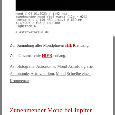
Zur Sammlung aller Mondphasen
HIER
entlang.
Zum Gesamtarchiv
HIER
entlang.
Kategorien
Schlagwörter
Astrofotografie
,
Astronomie
,
Mond
Astrofotografie
,
Astronomie
,
Astrovatorium
,
Mond
Schreibe einen
Kommentar
Zunehmender Mond bei Jupiter