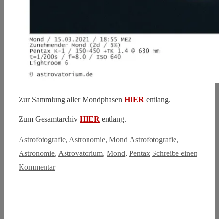
Zur Sammlung aller Mondphasen
HIER
entlang.
Zum Gesamtarchiv
HIER
entlang.
Kategorien
Schlagwörter
Astrofotografie
,
Astronomie
,
Mond
Astrofotografie
,
Astronomie
,
Astrovatorium
,
Mond
,
Pentax
Schreibe einen
Kommentar