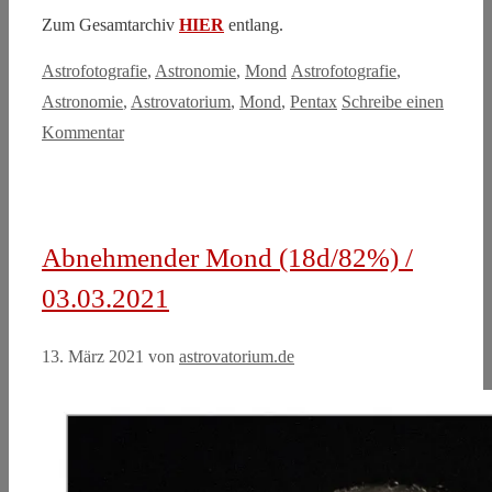
Zum Gesamtarchiv
HIER
entlang.
Kategorien
Schlagwörter
Astrofotografie
,
Astronomie
,
Mond
Astrofotografie
,
Astronomie
,
Astrovatorium
,
Mond
,
Pentax
Schreibe einen
Kommentar
Abnehmender Mond (18d/82%) /
03.03.2021
13. März 2021
von
astrovatorium.de