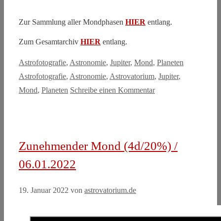
Zur Sammlung aller Mondphasen
HIER
entlang.
Zum Gesamtarchiv
HIER
entlang.
Kategorien
Schlagwörte
Astrofotografie
,
Astronomie
,
Jupiter
,
Mond
,
Planeten
Astrofotografie
,
Astronomie
,
Astrovatorium
,
Jupiter
,
Mond
,
Planeten
Schreibe einen Kommentar
Zunehmender Mond (4d/20%) /
06.01.2022
19. Januar 2022
von
astrovatorium.de