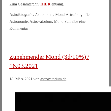
Zum Gesamtarchiv
HIER
entlang.
Kategorien
Schlagwörter
Astrofotografie
,
Astronomie
,
Mond
Astrofotografie
,
Astronomie
,
Astrovatorium
,
Mond
Schreibe einen
Kommentar
Zunehmender Mond (3d/10%) /
16.03.2021
18. März 2021
von
astrovatorium.de