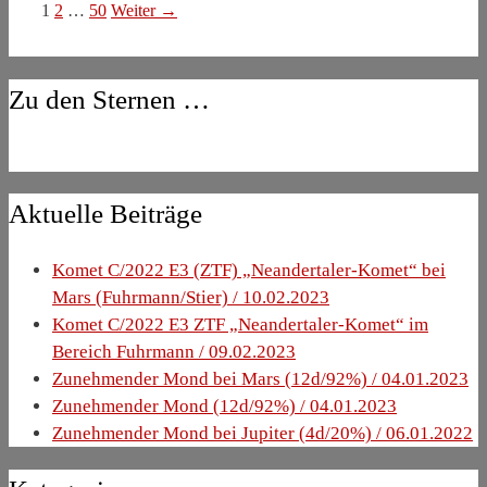
Seite
Seite
Seite
1
2
…
50
Weiter
→
Zu den Sternen …
Aktuelle Beiträge
Komet C/2022 E3 (ZTF) „Neandertaler-Komet“ bei
Mars (Fuhrmann/Stier) / 10.02.2023
Komet C/2022 E3 ZTF „Neandertaler-Komet“ im
Bereich Fuhrmann / 09.02.2023
Zunehmender Mond bei Mars (12d/92%) / 04.01.2023
Zunehmender Mond (12d/92%) / 04.01.2023
Zunehmender Mond bei Jupiter (4d/20%) / 06.01.2022