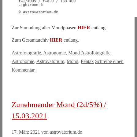
Zur Sammlung aller Mondphasen
HIER
entlang.
Zum Gesamtarchiv
HIER
entlang.
Kategorien
Schlagwörter
Astrofotografie
,
Astronomie
,
Mond
Astrofotografie
,
Astronomie
,
Astrovatorium
,
Mond
,
Pentax
Schreibe einen
Kommentar
Zunehmender Mond (2d/5%) /
15.03.2021
17. März 2021
von
astrovatorium.de