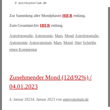
Zur Sammlung aller Mondphasen
HIER
entlang.
Zum Gesamtarchiv
HIER
entlang.
Kategorien
Schlagwörter
Astrofotografie
,
Astronomie
,
Mars
,
Mond
Astrofotografie
,
Astronomie
,
Astrovatorium
,
Mars
,
Mond
,
Stier
Schreibe
einen Kommentar
Zunehmender Mond (12d/92%) /
04.01.2023
4. Januar 2023
4. Januar 2023
von
astrovatorium.de