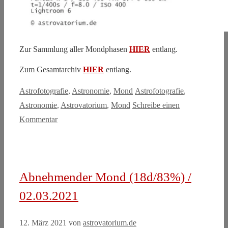
Zur Sammlung aller Mondphasen
HIER
entlang.
Zum Gesamtarchiv
HIER
entlang.
Kategorien
Schlagwörter
Astrofotografie
,
Astronomie
,
Mond
Astrofotografie
,
Astronomie
,
Astrovatorium
,
Mond
Schreibe einen
Kommentar
Abnehmender Mond (18d/83%) /
02.03.2021
12. März 2021
von
astrovatorium.de