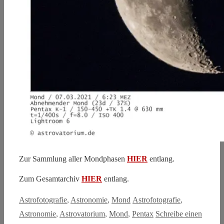
Zur Sammlung aller Mondphasen
HIER
entlang.
Zum Gesamtarchiv
HIER
entlang.
Kategorien
Schlagwörter
Astrofotografie
,
Astronomie
,
Mond
Astrofotografie
,
Astronomie
,
Astrovatorium
,
Mond
,
Pentax
Schreibe einen