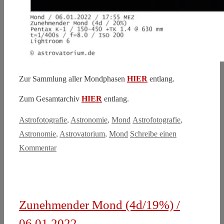
Zur Sammlung aller Mondphasen
HIER
entlang.
Zum Gesamtarchiv
HIER
entlang.
Kategorien
Schlagwörter
Astrofotografie
,
Astronomie
,
Mond
Astrofotografie
,
Astronomie
,
Astrovatorium
,
Mond
Schreibe einen
Kommentar
Zunehmender Mond (4d/19%) /
06.01.2022