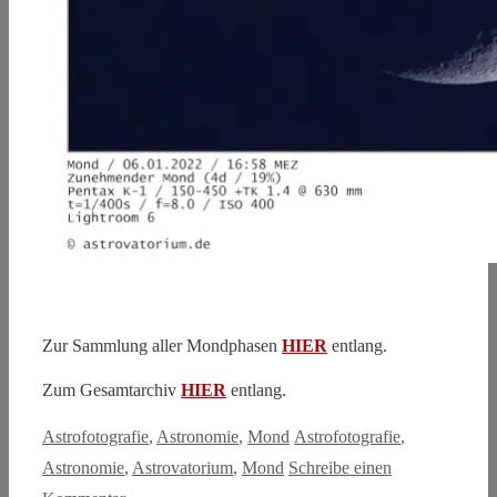
Zur Sammlung aller Mondphasen
HIER
entlang.
Zum Gesamtarchiv
HIER
entlang.
Kategorien
Schlagwörter
Astrofotografie
,
Astronomie
,
Mond
Astrofotografie
,
Astronomie
,
Astrovatorium
,
Mond
Schreibe einen