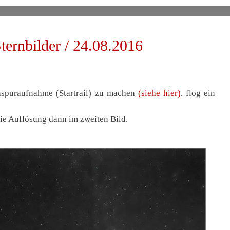
ternbilder / 24.08.2016
hspuraufnahme (Startrail) zu machen
(siehe hier)
, flog ein
die Auflösung dann im zweiten Bild.