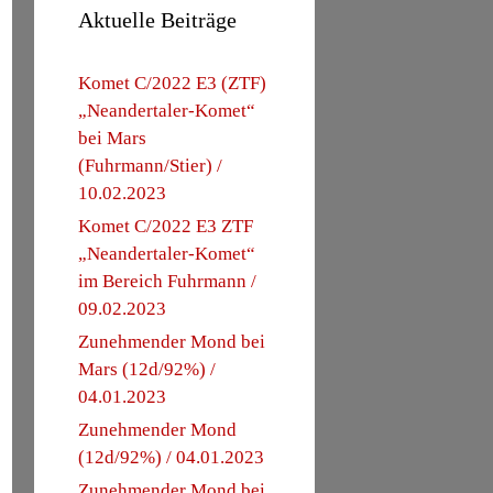
Aktuelle Beiträge
Komet C/2022 E3 (ZTF)
„Neandertaler-Komet“
bei Mars
(Fuhrmann/Stier) /
10.02.2023
Komet C/2022 E3 ZTF
„Neandertaler-Komet“
im Bereich Fuhrmann /
09.02.2023
Zunehmender Mond bei
Mars (12d/92%) /
04.01.2023
Zunehmender Mond
(12d/92%) / 04.01.2023
Zunehmender Mond bei