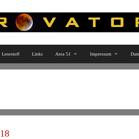
Lesestoff
Links
Area 51
Impressum
Dat
018