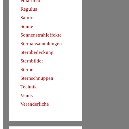
Polarlicht
Regulus
Saturn
Sonne
Sonnenstrahleffekte
Sternansammlungen
Sternbedeckung
Sternbilder
Sterne
Sternschnuppen
Technik
Venus
Veränderliche