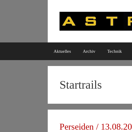
Zum
Inhalt
springen
Aktuelles
Archiv
Technik
Startrails
Perseiden / 13.08.2