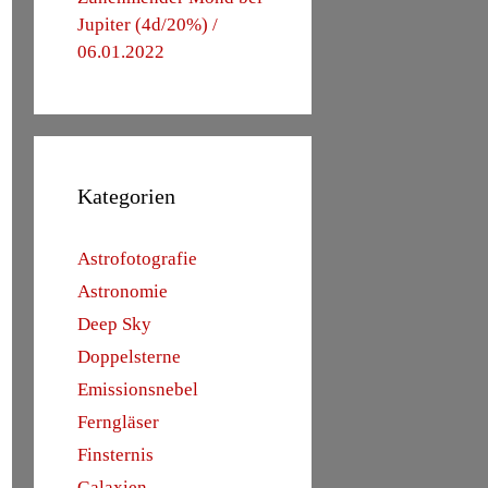
Jupiter (4d/20%) /
06.01.2022
Kategorien
Astrofotografie
Astronomie
Deep Sky
Doppelsterne
Emissionsnebel
Ferngläser
Finsternis
Galaxien