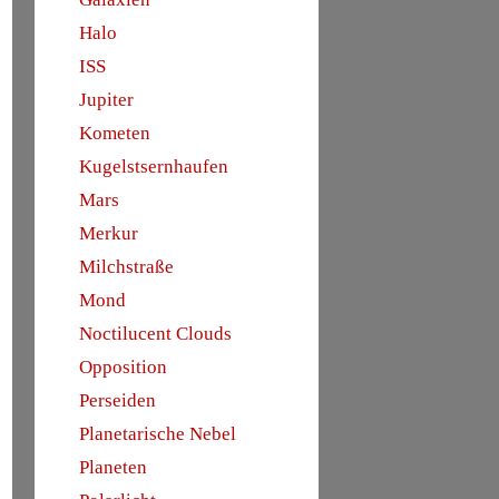
Halo
ISS
Jupiter
Kometen
Kugelstsernhaufen
Mars
Merkur
Milchstraße
Mond
Noctilucent Clouds
Opposition
Perseiden
Planetarische Nebel
Planeten