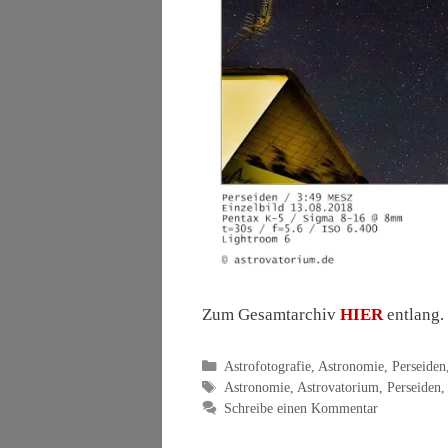
Zum Gesamtarchiv
HIER
entlang.
Kategorien
Astrofotografie
,
Astronomie
,
Perseiden
Schlagwörter
Astronomie
,
Astrovatorium
,
Perseiden
Schreibe einen Kommentar