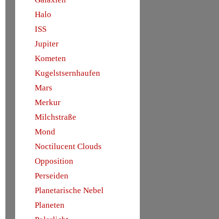
Halo
ISS
Jupiter
Kometen
Kugelstsernhaufen
Mars
Merkur
Milchstraße
Mond
Noctilucent Clouds
Opposition
Perseiden
Planetarische Nebel
Planeten