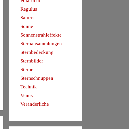
Polarlicht
Regulus
Saturn
Sonne
Sonnenstrahleffekte
Sternansammlungen
Sternbedeckung
Sternbilder
Sterne
Sternschnuppen
Technik
Venus
Veränderliche