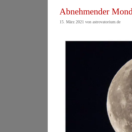
Abnehmender Mond 
15. März 2021
von
astrovatorium.de