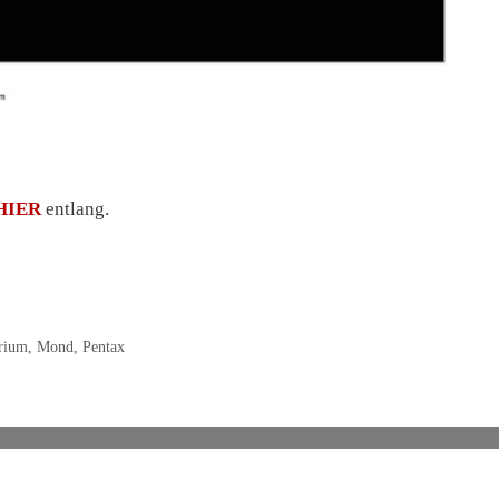
HIER
entlang.
rium
,
Mond
,
Pentax