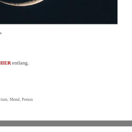
HIER
entlang.
rium
,
Mond
,
Pentax