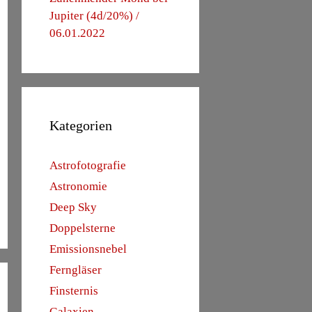
Jupiter (4d/20%) /
06.01.2022
Kategorien
Astrofotografie
Astronomie
Deep Sky
Doppelsterne
Emissionsnebel
Ferngläser
Finsternis
Galaxien