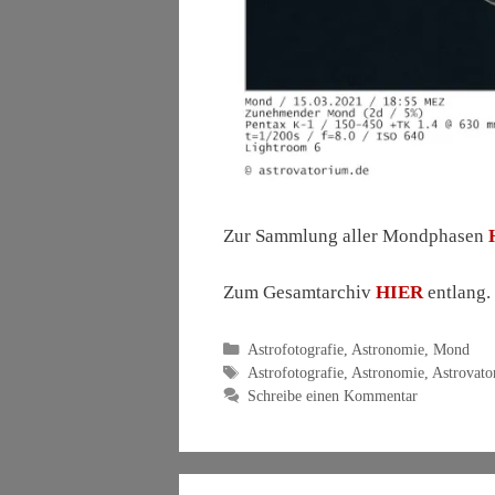
Zur Sammlung aller Mondphasen
Zum Gesamtarchiv
HIER
entlang.
Kategorien
Astrofotografie
,
Astronomie
,
Mond
Schlagwörter
Astrofotografie
,
Astronomie
,
Astrovato
Schreibe einen Kommentar