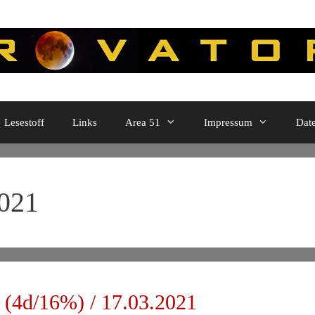
Lesestoff
Links
Area 51
Impressum
Dat
021
(4d/16%) / 17.03.2021