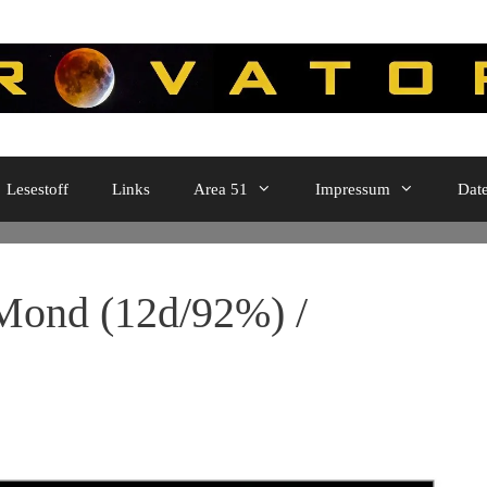
Lesestoff
Links
Area 51
Impressum
Dat
ond (12d/92%) /