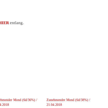
HIER
entlang.
ehmender Mond (6d/36%) /
Zunehmender Mond (6d/38%) /
4.2018
21.04.2018