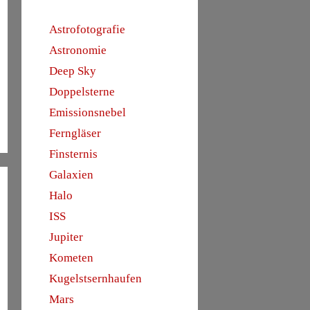
Astrofotografie
Astronomie
Deep Sky
Doppelsterne
Emissionsnebel
Ferngläser
Finsternis
Galaxien
Halo
ISS
Jupiter
Kometen
Kugelstsernhaufen
Mars