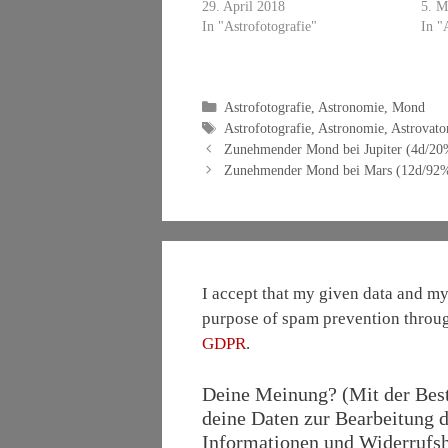
29. April 2018
5. M
In "Astrofotografie"
In "
Kategorien
Astrofotografie
,
Astronomie
,
Mond
Schlagwörter
Astrofotografie
,
Astronomie
,
Astrovato
Zunehmender Mond bei Jupiter (4d/20
Zunehmender Mond bei Mars (12d/92%
I accept that my given data and my 
purpose of spam prevention throu
GDPR
.
Deine Meinung? (Mit der Bestä
deine Daten zur Bearbeitung d
Informationen und Widerrufshi