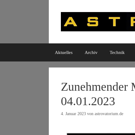
Zum
Inhalt
springen
Aktuelles
Archiv
Technik
Zunehmender M
04.01.2023
4. Januar 2023
von
astrovatorium.de