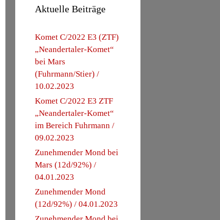
Aktuelle Beiträge
Komet C/2022 E3 (ZTF)
„Neandertaler-Komet“
bei Mars
(Fuhrmann/Stier) /
10.02.2023
Komet C/2022 E3 ZTF
„Neandertaler-Komet“
im Bereich Fuhrmann /
09.02.2023
Zunehmender Mond bei
Mars (12d/92%) /
04.01.2023
Zunehmender Mond
(12d/92%) / 04.01.2023
Zunehmender Mond bei