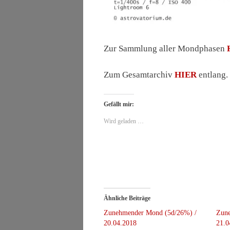
Zur Sammlung aller Mondphasen
Zum Gesamtarchiv
HIER
entlang.
Gefällt mir:
Wird geladen …
Ähnliche Beiträge
Zunehmender Mond (5d/26%) /
Zun
20.04.2018
21.0