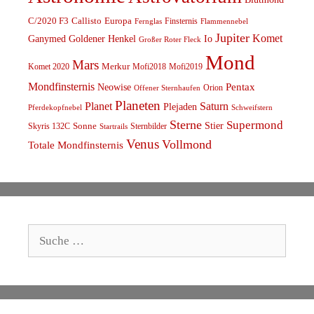
C/2020 F3
Callisto
Europa
Finsternis
Fernglas
Flammennebel
Jupiter
Komet
Ganymed
Goldener Henkel
Io
Großer Roter Fleck
Mond
Mars
Komet 2020
Merkur
Mofi2018
Mofi2019
Mondfinsternis
Pentax
Neowise
Orion
Offener Sternhaufen
Planeten
Planet
Saturn
Plejaden
Schweifstern
Pferdekopfnebel
Sterne
Supermond
Stier
Skyris 132C
Sonne
Sternbilder
Startrails
Venus
Vollmond
Totale Mondfinsternis
Suche
nach: