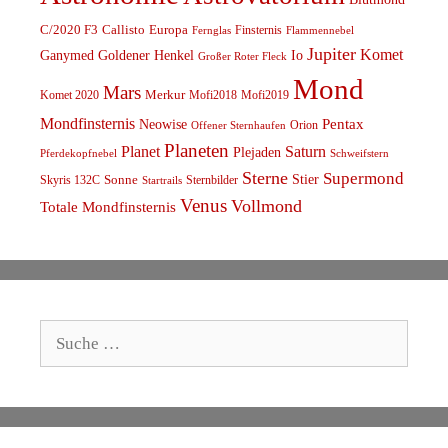
C/2020 F3
Callisto
Europa
Finsternis
Fernglas
Flammennebel
Jupiter
Komet
Ganymed
Goldener Henkel
Io
Großer Roter Fleck
Mond
Mars
Komet 2020
Merkur
Mofi2018
Mofi2019
Mondfinsternis
Pentax
Neowise
Orion
Offener Sternhaufen
Planeten
Planet
Saturn
Plejaden
Schweifstern
Pferdekopfnebel
Sterne
Supermond
Stier
Skyris 132C
Sonne
Sternbilder
Startrails
Venus
Vollmond
Totale Mondfinsternis
Suche
nach: