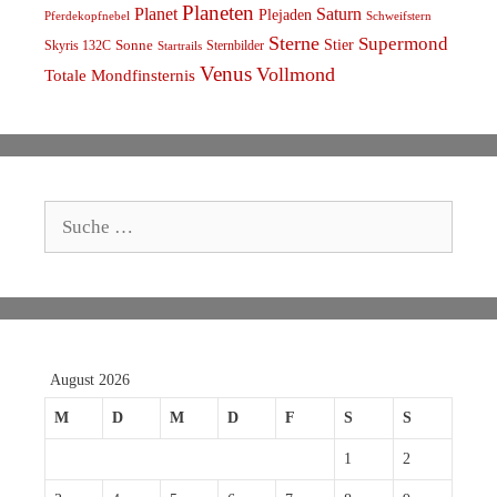
Planeten
Planet
Saturn
Plejaden
Schweifstern
Pferdekopfnebel
Sterne
Supermond
Stier
Skyris 132C
Sonne
Sternbilder
Startrails
Venus
Vollmond
Totale Mondfinsternis
Suche
nach:
August 2026
M
D
M
D
F
S
S
1
2