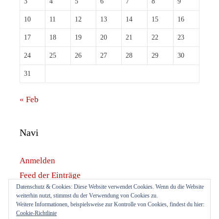
3
4
5
6
7
8
9
10
11
12
13
14
15
16
17
18
19
20
21
22
23
24
25
26
27
28
29
30
31
« Feb
Navi
Anmelden
Feed der Einträge
Datenschutz & Cookies: Diese Website verwendet Cookies. Wenn du die Website
Kommentare-Feed
weiterhin nutzt, stimmst du der Verwendung von Cookies zu.
WordPress.org
Weitere Informationen, beispielsweise zur Kontrolle von Cookies, findest du hier:
Cookie-Richtlinie