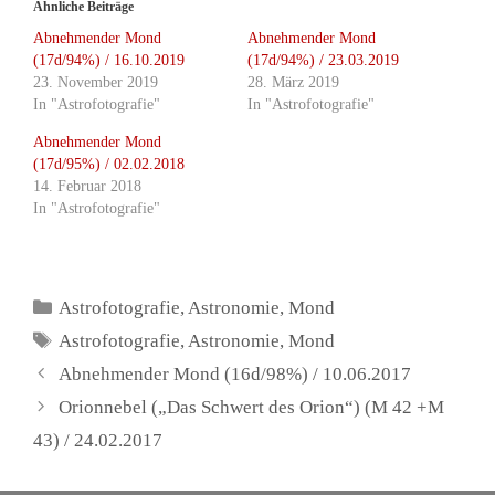
Ähnliche Beiträge
Abnehmender Mond
Abnehmender Mond
(17d/94%) / 16.10.2019
(17d/94%) / 23.03.2019
23. November 2019
28. März 2019
In "Astrofotografie"
In "Astrofotografie"
Abnehmender Mond
(17d/95%) / 02.02.2018
14. Februar 2018
In "Astrofotografie"
Kategorien
Astrofotografie
,
Astronomie
,
Mond
Schlagwörter
Astrofotografie
,
Astronomie
,
Mond
Abnehmender Mond (16d/98%) / 10.06.2017
Orionnebel („Das Schwert des Orion“) (M 42 +M
43) / 24.02.2017