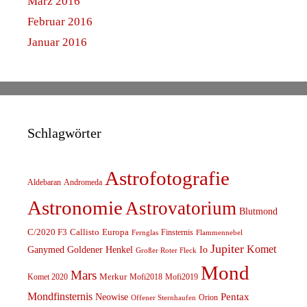
März 2016
Februar 2016
Januar 2016
Schlagwörter
Astrofotografie
Aldebaran
Andromeda
Astronomie
Astrovatorium
Blutmond
C/2020 F3
Callisto
Europa
Finsternis
Fernglas
Flammennebel
Jupiter
Komet
Ganymed
Goldener Henkel
Io
Großer Roter Fleck
Mond
Mars
Komet 2020
Merkur
Mofi2018
Mofi2019
Mondfinsternis
Pentax
Neowise
Orion
Offener Sternhaufen