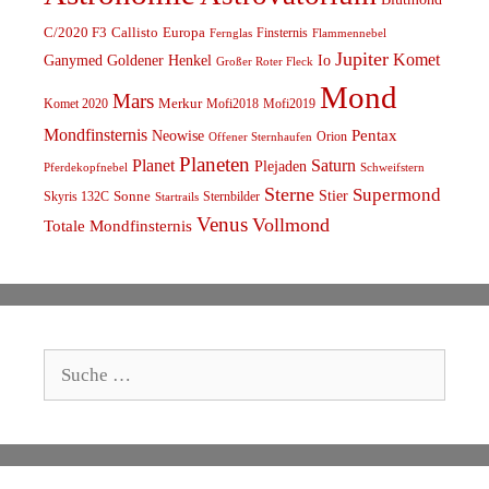
C/2020 F3
Callisto
Europa
Finsternis
Fernglas
Flammennebel
Jupiter
Komet
Ganymed
Goldener Henkel
Io
Großer Roter Fleck
Mond
Mars
Komet 2020
Merkur
Mofi2018
Mofi2019
Mondfinsternis
Pentax
Neowise
Orion
Offener Sternhaufen
Planeten
Planet
Saturn
Plejaden
Schweifstern
Pferdekopfnebel
Sterne
Supermond
Stier
Skyris 132C
Sonne
Sternbilder
Startrails
Venus
Vollmond
Totale Mondfinsternis
Suche
nach: