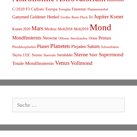
C/2020 F3
Callisto
Europa
Finsternis
Fernglas
Flammennebel
Jupiter
Komet
Ganymed
Goldener Henkel
Io
Großer Roter Fleck
Mond
Mars
Komet 2020
Merkur
Mofi2018
Mofi2019
Mondfinsternis
Pentax
Neowise
Orion
Offener Sternhaufen
Planeten
Planet
Saturn
Plejaden
Schweifstern
Pferdekopfnebel
Sterne
Supermond
Stier
Skyris 132C
Sonne
Sternbilder
Startrails
Venus
Vollmond
Totale Mondfinsternis
Suche
nach: