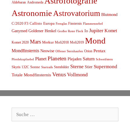
Astrofotografie
Aldebaran
Andromeda
Astronomie
Astrovatorium
Blutmond
C/2020 F3
Callisto
Europa
Finsternis
Fernglas
Flammennebel
Jupiter
Komet
Ganymed
Goldener Henkel
Io
Großer Roter Fleck
Mond
Mars
Komet 2020
Merkur
Mofi2018
Mofi2019
Mondfinsternis
Pentax
Neowise
Orion
Offener Sternhaufen
Planeten
Planet
Saturn
Plejaden
Schweifstern
Pferdekopfnebel
Sterne
Supermond
Stier
Skyris 132C
Sonne
Sternbilder
Startrails
Venus
Vollmond
Totale Mondfinsternis
Suche
nach: