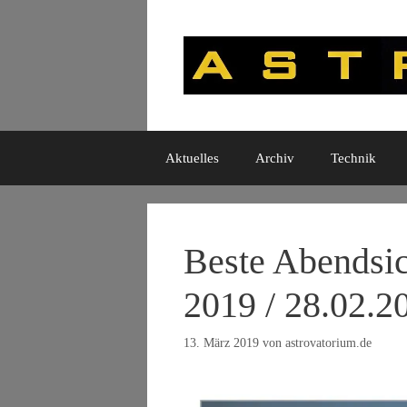
Zum
Inhalt
springen
Aktuelles
Archiv
Technik
Beste Abendsic
2019 / 28.02.2
13. März 2019
von
astrovatorium.de