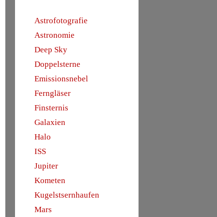
Astrofotografie
Astronomie
Deep Sky
Doppelsterne
Emissionsnebel
Ferngläser
Finsternis
Galaxien
Halo
ISS
Jupiter
Kometen
Kugelstsernhaufen
Mars