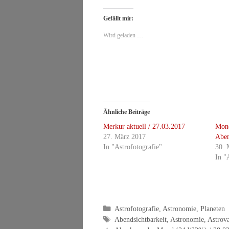
Gefällt mir:
Wird geladen …
Ähnliche Beiträge
Merkur aktuell / 27.03.2017
Mon
27. März 2017
Aben
In "Astrofotografie"
30. 
In "
Kategorien
Astrofotografie
,
Astronomie
,
Planeten
Schlagwörter
Abendsichtbarkeit
,
Astronomie
,
Astrov