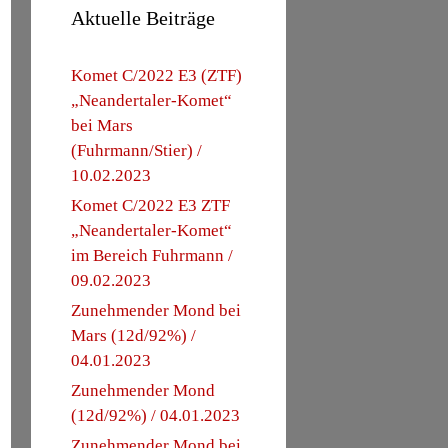
Aktuelle Beiträge
Komet C/2022 E3 (ZTF)
„Neandertaler-Komet“
bei Mars
(Fuhrmann/Stier) /
10.02.2023
Komet C/2022 E3 ZTF
„Neandertaler-Komet“
im Bereich Fuhrmann /
09.02.2023
Zunehmender Mond bei
Mars (12d/92%) /
04.01.2023
Zunehmender Mond
(12d/92%) / 04.01.2023
Zunehmender Mond bei