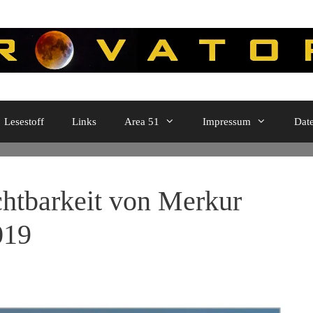
Lesestoff
Links
Area 51
Impressum
Dat
htbarkeit von Merkur
019