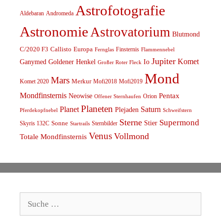
Astrofotografie
Aldebaran
Andromeda
Astronomie
Astrovatorium
Blutmond
C/2020 F3
Callisto
Europa
Finsternis
Fernglas
Flammennebel
Jupiter
Komet
Ganymed
Goldener Henkel
Io
Großer Roter Fleck
Mond
Mars
Komet 2020
Merkur
Mofi2018
Mofi2019
Mondfinsternis
Pentax
Neowise
Orion
Offener Sternhaufen
Planeten
Planet
Saturn
Plejaden
Schweifstern
Pferdekopfnebel
Sterne
Supermond
Stier
Skyris 132C
Sonne
Sternbilder
Startrails
Venus
Vollmond
Totale Mondfinsternis
Suche
nach: