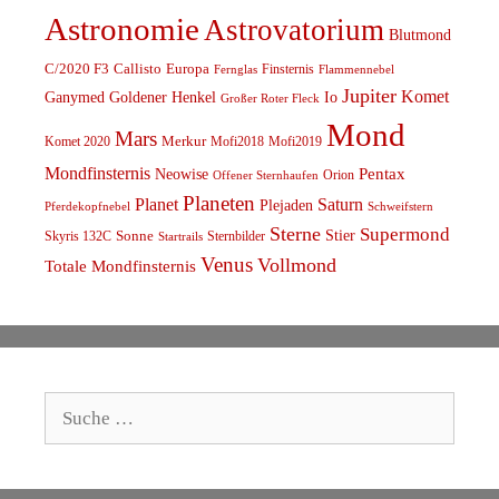
Astronomie
Astrovatorium
Blutmond
C/2020 F3
Callisto
Europa
Finsternis
Fernglas
Flammennebel
Jupiter
Komet
Ganymed
Goldener Henkel
Io
Großer Roter Fleck
Mond
Mars
Komet 2020
Merkur
Mofi2018
Mofi2019
Mondfinsternis
Pentax
Neowise
Orion
Offener Sternhaufen
Planeten
Planet
Saturn
Plejaden
Schweifstern
Pferdekopfnebel
Sterne
Supermond
Stier
Skyris 132C
Sonne
Sternbilder
Startrails
Venus
Vollmond
Totale Mondfinsternis
Suche
nach: