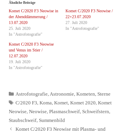
Ähnliche Beiträge
Komet C/2020 F3 Neowise in
Komet C/2020 F3 Neowise /
der Abenddämmerung /
22+23.07.2020
13.07.2020
27. Juli 2020
25. Juli 2020
In "Astrofotografie"
In "Astrofotografie"
Komet C/2020 F3 Neowise
und Venus im Stier /
12.07.2020
19. Juli 2020
In "Astrofotografie"
Kategorien
Astrofotografie
,
Astronomie
,
Kometen
,
Sterne
Schlagwörter
C/2020 F3
,
Koma
,
Komet
,
Komet 2020
,
Komet
Neowise
,
Neowise
,
Plasmaschweif
,
Schweifstern
,
Staubschweif
,
Summenbild
Komet C/2020 F3 Neowise mit Plasma- und