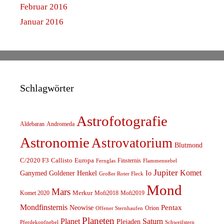
Februar 2016
Januar 2016
Schlagwörter
Astrofotografie
Aldebaran
Andromeda
Astronomie
Astrovatorium
Blutmond
C/2020 F3
Callisto
Europa
Finsternis
Fernglas
Flammennebel
Jupiter
Komet
Ganymed
Goldener Henkel
Io
Großer Roter Fleck
Mond
Mars
Komet 2020
Merkur
Mofi2018
Mofi2019
Mondfinsternis
Pentax
Neowise
Orion
Offener Sternhaufen
Planeten
Planet
Saturn
Plejaden
Schweifstern
Pferdekopfnebel