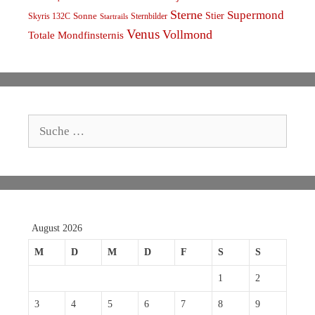
Sterne
Supermond
Stier
Skyris 132C
Sonne
Sternbilder
Startrails
Venus
Vollmond
Totale Mondfinsternis
Suche
nach:
August 2026
M
D
M
D
F
S
S
1
2
3
4
5
6
7
8
9