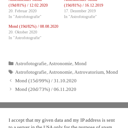
(19d/81%) / 12.02.2020
(19d/81%) / 16.12.2019
20. Februar 2020
17. Dezember 2019
In "Astrofotografie"
In "Astrofotografie"
Mond (19d/82%) / 08.08.2020
20. Oktober 2020
In "Astrofotografie"
Kategorien
Astrofotografie
,
Astronomie
,
Mond
Schlagwörter
Astrofotografie
,
Astronomie
,
Astrovatorium
,
Mond
Mond (15d/99%) / 31.10.2020
Mond (20d/73%) / 06.11.2020
I accept that my given data and my IP address is sent
to a server in the USA only for the purpose of spam