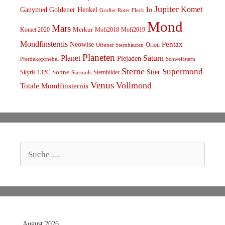
Jupiter
Komet
Ganymed
Goldener Henkel
Io
Großer Roter Fleck
Mond
Mars
Komet 2020
Merkur
Mofi2018
Mofi2019
Mondfinsternis
Pentax
Neowise
Orion
Offener Sternhaufen
Planeten
Planet
Saturn
Plejaden
Schweifstern
Pferdekopfnebel
Sterne
Supermond
Stier
Skyris 132C
Sonne
Sternbilder
Startrails
Venus
Vollmond
Totale Mondfinsternis
Suche
nach:
August 2026