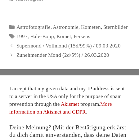
Kategorien
Astrofotografie
,
Astronomie
,
Kometen
,
Sternbilder
Schlagwörter
1997
,
Hale-Bopp
,
Komet
,
Perseus
Supermond / Vollmond (15d/99%) / 09.03.2020
Zunehmender Mond (2d/5%) / 26.03.2020
I accept that my given data and my IP address is sent
to a server in the USA only for the purpose of spam
prevention through the
Akismet
program.
More
information on Akismet and GDPR
.
Deine Meinung? (Mit der Bestätigung erklärst
du dich damit einverstanden, dass deine Daten