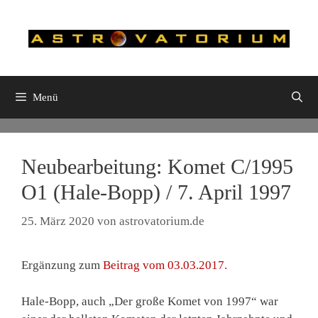
Zum
Inhalt
springen
Menü
Neubearbeitung: Komet C/1995
O1 (Hale-Bopp) / 7. April 1997
25. März 2020
von
astrovatorium.de
Ergänzung zum
Beitrag vom 03.03.2017.
Hale-Bopp, auch „Der große Komet von 1997“ war