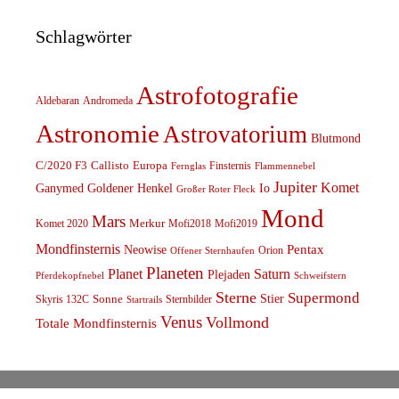
Schlagwörter
Astrofotografie
Aldebaran
Andromeda
Astronomie
Astrovatorium
Blutmond
C/2020 F3
Callisto
Europa
Finsternis
Fernglas
Flammennebel
Jupiter
Komet
Ganymed
Goldener Henkel
Io
Großer Roter Fleck
Mond
Mars
Komet 2020
Merkur
Mofi2018
Mofi2019
Mondfinsternis
Pentax
Neowise
Orion
Offener Sternhaufen
Planeten
Planet
Saturn
Plejaden
Schweifstern
Pferdekopfnebel
Sterne
Supermond
Stier
Skyris 132C
Sonne
Sternbilder
Startrails
Venus
Vollmond
Totale Mondfinsternis