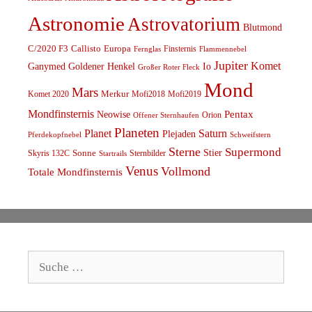
Astronomie
Astrovatorium
Blutmond
C/2020 F3
Callisto
Europa
Finsternis
Fernglas
Flammennebel
Jupiter
Komet
Ganymed
Goldener Henkel
Io
Großer Roter Fleck
Mond
Mars
Komet 2020
Merkur
Mofi2018
Mofi2019
Mondfinsternis
Pentax
Neowise
Orion
Offener Sternhaufen
Planeten
Planet
Saturn
Plejaden
Schweifstern
Pferdekopfnebel
Sterne
Supermond
Stier
Skyris 132C
Sonne
Sternbilder
Startrails
Venus
Vollmond
Totale Mondfinsternis
Suche
nach: