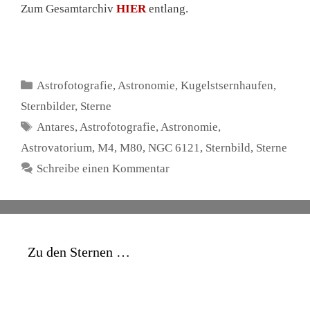
Zum Gesamtarchiv
HIER
entlang.
Kategorien
Astrofotografie
,
Astronomie
,
Kugelstsernhaufen
,
Sternbilder
,
Sterne
Schlagwörter
Antares
,
Astrofotografie
,
Astronomie
,
Astrovatorium
,
M4
,
M80
,
NGC 6121
,
Sternbild
,
Sterne
Schreibe einen Kommentar
Zu den Sternen …