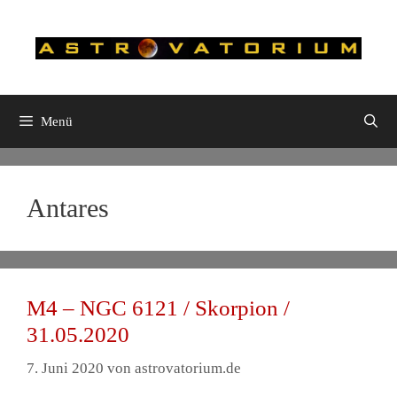
Zum
Inhalt
springen
Menü
Antares
M4 – NGC 6121 / Skorpion /
31.05.2020
7. Juni 2020
von
astrovatorium.de