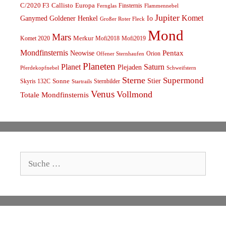
C/2020 F3
Callisto
Europa
Finsternis
Fernglas
Flammennebel
Jupiter
Komet
Ganymed
Goldener Henkel
Io
Großer Roter Fleck
Mond
Mars
Komet 2020
Merkur
Mofi2018
Mofi2019
Mondfinsternis
Pentax
Neowise
Orion
Offener Sternhaufen
Planeten
Planet
Saturn
Plejaden
Schweifstern
Pferdekopfnebel
Sterne
Supermond
Stier
Skyris 132C
Sonne
Sternbilder
Startrails
Venus
Vollmond
Totale Mondfinsternis
Suche
nach: