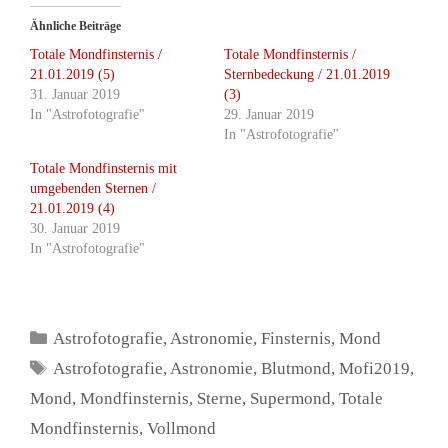
Ähnliche Beiträge
Totale Mondfinsternis /
Totale Mondfinsternis /
21.01.2019 (5)
Sternbedeckung / 21.01.2019
31. Januar 2019
(3)
In "Astrofotografie"
29. Januar 2019
In "Astrofotografie"
Totale Mondfinsternis mit
umgebenden Sternen /
21.01.2019 (4)
30. Januar 2019
In "Astrofotografie"
Kategorien
Astrofotografie
,
Astronomie
,
Finsternis
,
Mond
Schlagwörter
Astrofotografie
,
Astronomie
,
Blutmond
,
Mofi2019
,
Mond
,
Mondfinsternis
,
Sterne
,
Supermond
,
Totale
Mondfinsternis
,
Vollmond