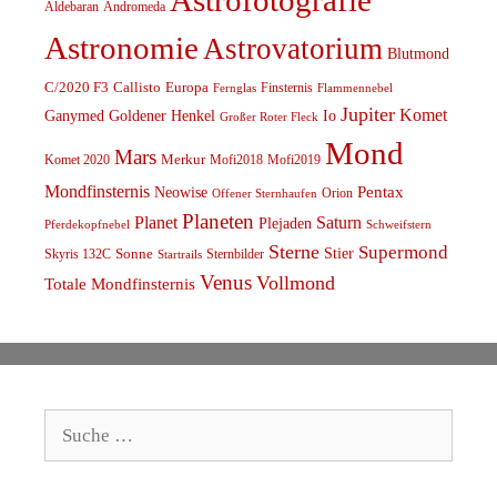
Astrofotografie
Aldebaran
Andromeda
Astronomie
Astrovatorium
Blutmond
C/2020 F3
Callisto
Europa
Finsternis
Fernglas
Flammennebel
Jupiter
Komet
Ganymed
Goldener Henkel
Io
Großer Roter Fleck
Mond
Mars
Komet 2020
Merkur
Mofi2018
Mofi2019
Mondfinsternis
Pentax
Neowise
Orion
Offener Sternhaufen
Planeten
Planet
Saturn
Plejaden
Schweifstern
Pferdekopfnebel
Sterne
Supermond
Stier
Skyris 132C
Sonne
Sternbilder
Startrails
Venus
Vollmond
Totale Mondfinsternis
Suche
nach: