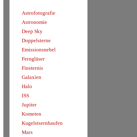
Astrofotografie
Astronomie
Deep Sky
Doppelsterne
Emissionsnebel
Ferngläser
Finsternis
Galaxien
Halo
ISS
Jupiter
Kometen
Kugelstsernhaufen
Mars