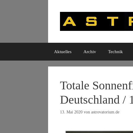
Zum
Inhalt
springen
Aktuelles
Archiv
Technik
Totale Sonnenfi
Deutschland / 
13. Mai 2020
von
astrovatorium.de