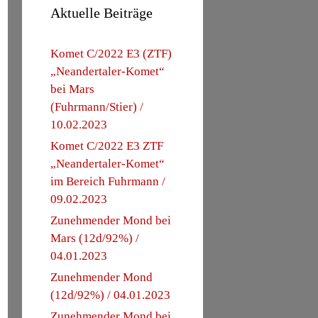
Aktuelle Beiträge
Komet C/2022 E3 (ZTF)
„Neandertaler-Komet“
bei Mars
(Fuhrmann/Stier) /
10.02.2023
Komet C/2022 E3 ZTF
„Neandertaler-Komet“
im Bereich Fuhrmann /
09.02.2023
Zunehmender Mond bei
Mars (12d/92%) /
04.01.2023
Zunehmender Mond
(12d/92%) / 04.01.2023
Zunehmender Mond bei