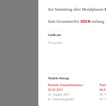
Zur Sammlung aller Mondphasen
Zum Gesamtarchiv
HIER
entlang.
Gefällt mir:
Wird geladen …
Ähnliche Beiträge
Partielle Sonnenfinsternis /
Part
20.03.2015
04.0
16. August 2017
26. 
In "Astrofotografie"
In "