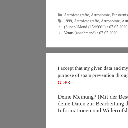
Kategorien
Astrofotografie
,
Astronomie
,
Finsternis
Schlagwörter
1999
,
Astrofotografie
,
Astronomie
,
Ast
(Super-)Mond (15d/99%) / 07.05.2020
Venus (abnehmend) / 07.05.2020
I accept that my given data and my 
purpose of spam prevention throu
GDPR
.
Deine Meinung? (Mit der Bestä
deine Daten zur Bearbeitung d
Informationen und Widerrufshi