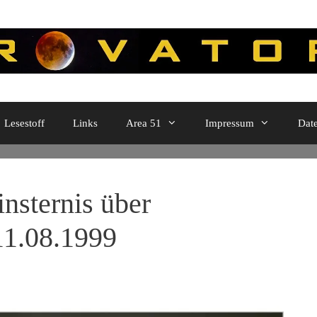
Lesestoff
Links
Area 51
Impressum
Dat
nsternis über
11.08.1999