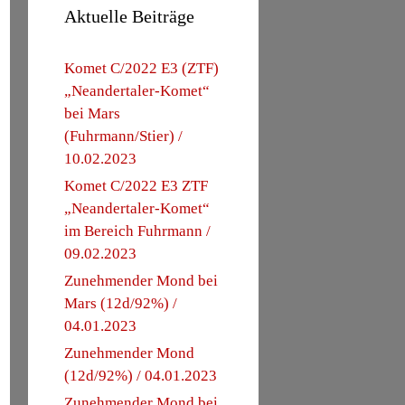
Aktuelle Beiträge
Komet C/2022 E3 (ZTF)
„Neandertaler-Komet“
bei Mars
(Fuhrmann/Stier) /
10.02.2023
Komet C/2022 E3 ZTF
„Neandertaler-Komet“
im Bereich Fuhrmann /
09.02.2023
Zunehmender Mond bei
Mars (12d/92%) /
04.01.2023
Zunehmender Mond
(12d/92%) / 04.01.2023
Zunehmender Mond bei