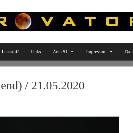
Lesestoff
Links
Area 51
Impressum
Dat
end) / 21.05.2020