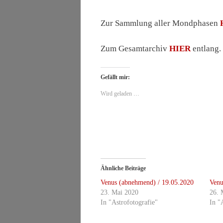
Zur Sammlung aller Mondphasen
Zum Gesamtarchiv
HIER
entlang.
Gefällt mir:
Wird geladen …
Ähnliche Beiträge
Venus (abnehmend) / 19.05.2020
Venu
23. Mai 2020
26. 
In "Astrofotografie"
In "