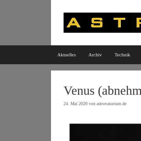
Zum
Inhalt
springen
Aktuelles
Archiv
Technik
Venus (abnehm
24. Mai 2020
von
astrovatorium.de