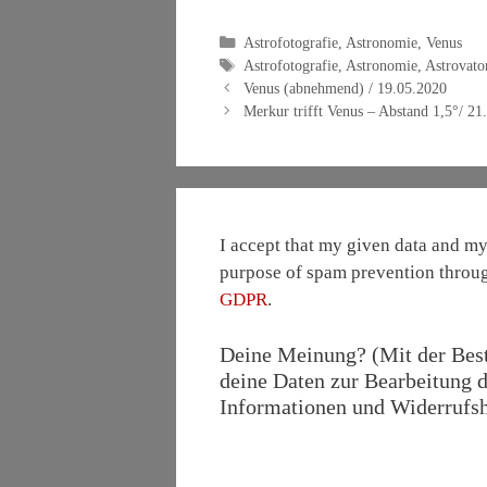
Kategorien
Astrofotografie
,
Astronomie
,
Venus
Schlagwörter
Astrofotografie
,
Astronomie
,
Astrovato
Venus (abnehmend) / 19.05.2020
Merkur trifft Venus – Abstand 1,5°/ 21
I accept that my given data and my 
purpose of spam prevention throu
GDPR
.
Deine Meinung? (Mit der Bestä
deine Daten zur Bearbeitung d
Informationen und Widerrufshi