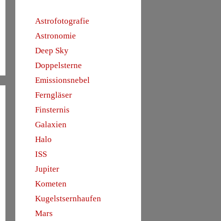
Astrofotografie
Astronomie
Deep Sky
Doppelsterne
Emissionsnebel
Ferngläser
Finsternis
Galaxien
Halo
ISS
Jupiter
Kometen
Kugelstsernhaufen
Mars