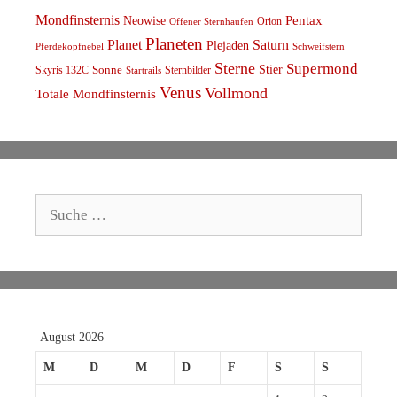
Mondfinsternis
Pentax
Neowise
Orion
Offener Sternhaufen
Planeten
Planet
Saturn
Plejaden
Schweifstern
Pferdekopfnebel
Sterne
Supermond
Stier
Skyris 132C
Sonne
Sternbilder
Startrails
Venus
Vollmond
Totale Mondfinsternis
Suche
nach:
August 2026
M
D
M
D
F
S
S