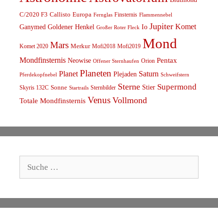
C/2020 F3
Callisto
Europa
Finsternis
Fernglas
Flammennebel
Jupiter
Komet
Ganymed
Goldener Henkel
Io
Großer Roter Fleck
Mond
Mars
Komet 2020
Merkur
Mofi2018
Mofi2019
Mondfinsternis
Pentax
Neowise
Orion
Offener Sternhaufen
Planeten
Planet
Saturn
Plejaden
Schweifstern
Pferdekopfnebel
Sterne
Supermond
Stier
Skyris 132C
Sonne
Sternbilder
Startrails
Venus
Vollmond
Totale Mondfinsternis
Suche
nach: