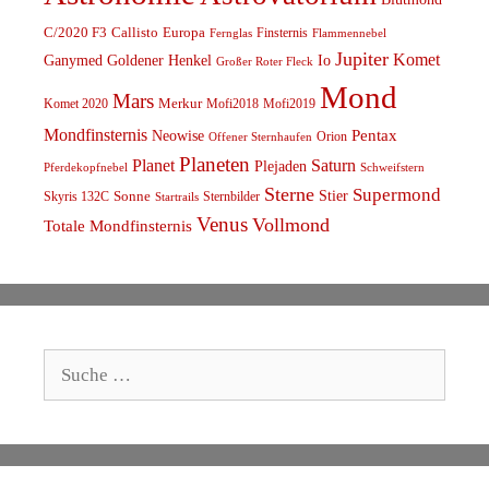
C/2020 F3
Callisto
Europa
Finsternis
Fernglas
Flammennebel
Jupiter
Komet
Ganymed
Goldener Henkel
Io
Großer Roter Fleck
Mond
Mars
Komet 2020
Merkur
Mofi2018
Mofi2019
Mondfinsternis
Pentax
Neowise
Orion
Offener Sternhaufen
Planeten
Planet
Saturn
Plejaden
Schweifstern
Pferdekopfnebel
Sterne
Supermond
Stier
Skyris 132C
Sonne
Sternbilder
Startrails
Venus
Vollmond
Totale Mondfinsternis
Suche
nach: