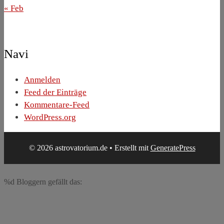
« Feb
Navi
Anmelden
Feed der Einträge
Kommentare-Feed
WordPress.org
© 2026 astrovatorium.de
• Erstellt mit
GeneratePress
%d
Bloggern gefällt das: