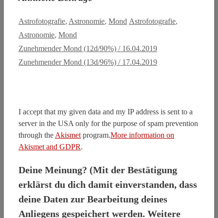
Kategorien
Schlagwörter
Astrofotografie
,
Astronomie
,
Mond
Astrofotografie
,
Astronomie
,
Mond
Zunehmender Mond (12d/90%) / 16.04.2019
Zunehmender Mond (13d/96%) / 17.04.2019
I accept that my given data and my IP address is sent to a
server in the USA only for the purpose of spam prevention
through the
Akismet
program.
More information on
Akismet and GDPR
.
Deine Meinung? (Mit der Bestätigung
erklärst du dich damit einverstanden, dass
deine Daten zur Bearbeitung deines
Anliegens gespeichert werden. Weitere