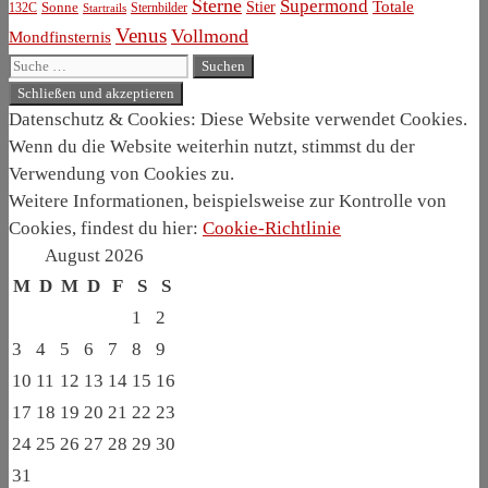
Sterne
Supermond
Stier
Totale
132C
Sonne
Sternbilder
Startrails
Venus
Vollmond
Mondfinsternis
Suche
nach:
Datenschutz & Cookies: Diese Website verwendet Cookies.
Wenn du die Website weiterhin nutzt, stimmst du der
Verwendung von Cookies zu.
Weitere Informationen, beispielsweise zur Kontrolle von
Cookies, findest du hier:
Cookie-Richtlinie
August 2026
M
D
M
D
F
S
S
1
2
3
4
5
6
7
8
9
10
11
12
13
14
15
16
17
18
19
20
21
22
23
24
25
26
27
28
29
30
31