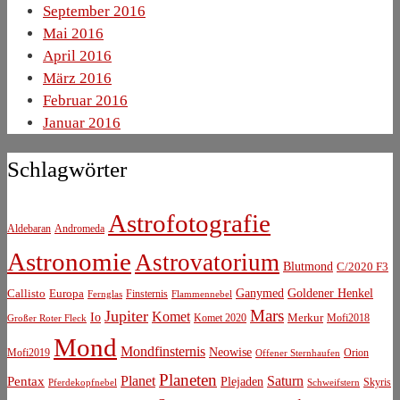
September 2016
Mai 2016
April 2016
März 2016
Februar 2016
Januar 2016
Schlagwörter
Astrofotografie
Aldebaran
Andromeda
Astronomie
Astrovatorium
Blutmond
C/2020 F3
Ganymed
Goldener Henkel
Callisto
Europa
Finsternis
Fernglas
Flammennebel
Mars
Jupiter
Komet
Io
Komet 2020
Merkur
Mofi2018
Großer Roter Fleck
Mond
Mondfinsternis
Neowise
Mofi2019
Orion
Offener Sternhaufen
Planeten
Planet
Saturn
Pentax
Plejaden
Skyris
Schweifstern
Pferdekopfnebel