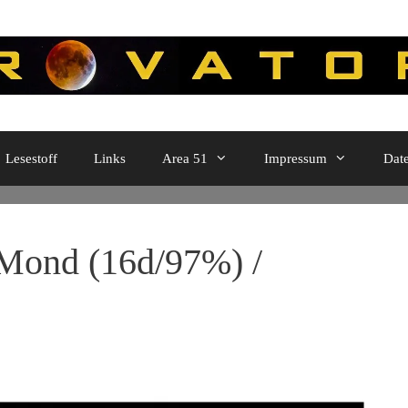
Lesestoff
Links
Area 51
Impressum
Dat
Mond (16d/97%) /