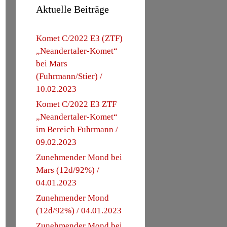
Aktuelle Beiträge
Komet C/2022 E3 (ZTF)
„Neandertaler-Komet“
bei Mars
(Fuhrmann/Stier) /
10.02.2023
Komet C/2022 E3 ZTF
„Neandertaler-Komet“
im Bereich Fuhrmann /
09.02.2023
Zunehmender Mond bei
Mars (12d/92%) /
04.01.2023
Zunehmender Mond
(12d/92%) / 04.01.2023
Zunehmender Mond bei