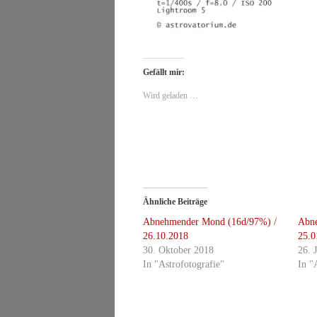
Gefällt mir:
Wird geladen …
Ähnliche Beiträge
Abnehmender Mond (16d/97%) /
Abn
26.10.2018
25.0
30. Oktober 2018
26. 
In "Astrofotografie"
In "