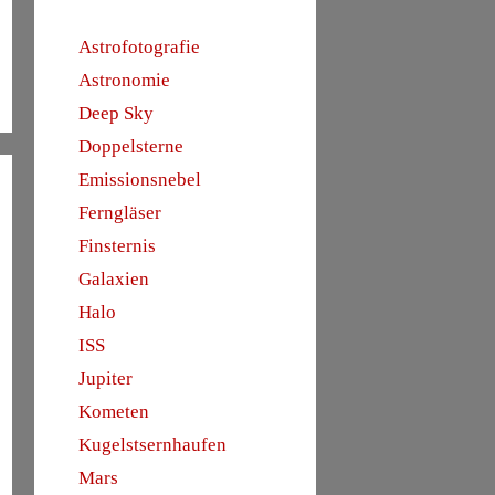
Astrofotografie
Astronomie
Deep Sky
Doppelsterne
Emissionsnebel
Ferngläser
Finsternis
Galaxien
Halo
ISS
Jupiter
Kometen
Kugelstsernhaufen
Mars