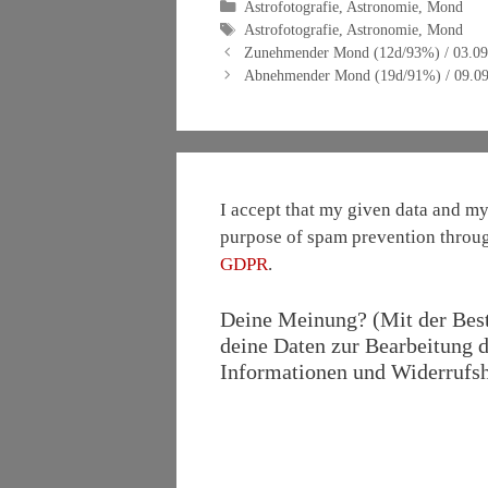
Kategorien
Astrofotografie
,
Astronomie
,
Mond
Schlagwörter
Astrofotografie
,
Astronomie
,
Mond
Zunehmender Mond (12d/93%) / 03.09
Abnehmender Mond (19d/91%) / 09.09
I accept that my given data and my 
purpose of spam prevention throu
GDPR
.
Deine Meinung? (Mit der Bestä
deine Daten zur Bearbeitung d
Informationen und Widerrufshi