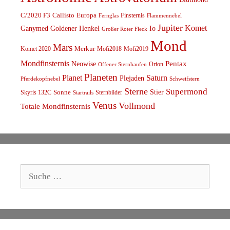
C/2020 F3
Callisto
Europa
Finsternis
Fernglas
Flammennebel
Jupiter
Komet
Ganymed
Goldener Henkel
Io
Großer Roter Fleck
Mond
Mars
Komet 2020
Merkur
Mofi2018
Mofi2019
Mondfinsternis
Pentax
Neowise
Orion
Offener Sternhaufen
Planeten
Planet
Saturn
Plejaden
Schweifstern
Pferdekopfnebel
Sterne
Supermond
Stier
Skyris 132C
Sonne
Sternbilder
Startrails
Venus
Vollmond
Totale Mondfinsternis
Suche
nach: