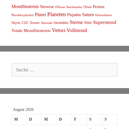
Mondfinsternis
Pentax
Neowise
Orion
Offener Sternhaufen
Planeten
Planet
Saturn
Plejaden
Schweifstern
Pferdekopfnebel
Sterne
Supermond
Stier
Skyris 132C
Sonne
Sternbilder
Startrails
Venus
Vollmond
Totale Mondfinsternis
Suche
nach:
August 2026
M
D
M
D
F
S
S