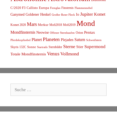
C/2020 F3
Callisto
Europa
Finsternis
Fernglas
Flammennebel
Jupiter
Komet
Ganymed
Goldener Henkel
Io
Großer Roter Fleck
Mond
Mars
Komet 2020
Merkur
Mofi2018
Mofi2019
Mondfinsternis
Pentax
Neowise
Orion
Offener Sternhaufen
Planeten
Planet
Saturn
Plejaden
Schweifstern
Pferdekopfnebel
Sterne
Supermond
Stier
Skyris 132C
Sonne
Sternbilder
Startrails
Venus
Vollmond
Totale Mondfinsternis
Suche
nach: