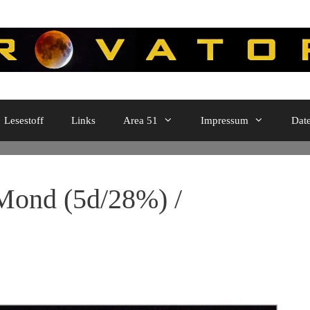
Lesestoff
Links
Area 51
Impressum
Dat
ond (5d/28%) /