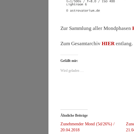
Zur Sammlung aller Mondphasen
Zum Gesamtarchiv
HIER
entlang.
Gefällt mir:
Wird geladen …
Ähnliche Beiträge
Zunehmender Mond (5d/26%) /
Zun
20.04.2018
21.0