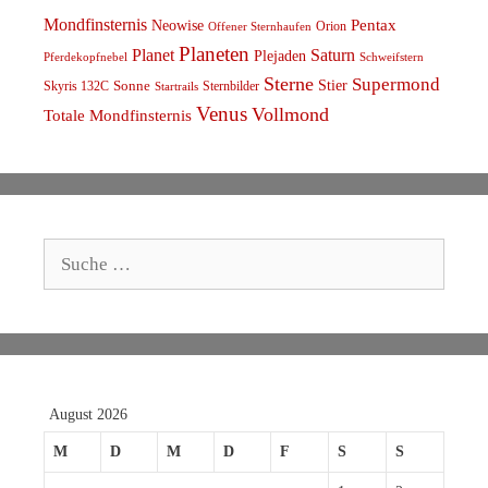
Mondfinsternis
Pentax
Neowise
Orion
Offener Sternhaufen
Planeten
Planet
Saturn
Plejaden
Schweifstern
Pferdekopfnebel
Sterne
Supermond
Stier
Skyris 132C
Sonne
Sternbilder
Startrails
Venus
Vollmond
Totale Mondfinsternis
Suche
nach:
August 2026
M
D
M
D
F
S
S