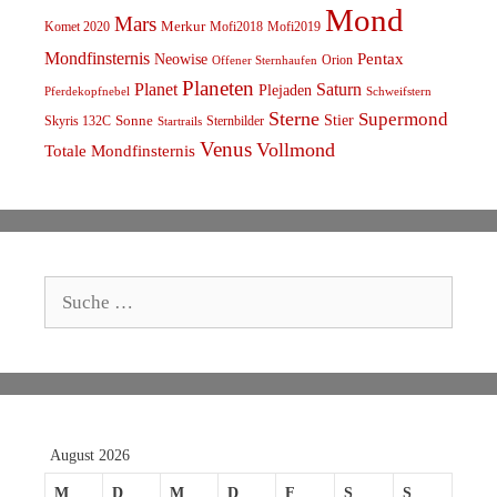
Mond
Mars
Komet 2020
Merkur
Mofi2018
Mofi2019
Mondfinsternis
Pentax
Neowise
Orion
Offener Sternhaufen
Planeten
Planet
Saturn
Plejaden
Schweifstern
Pferdekopfnebel
Sterne
Supermond
Stier
Skyris 132C
Sonne
Sternbilder
Startrails
Venus
Vollmond
Totale Mondfinsternis
Suche
nach:
August 2026
M
D
M
D
F
S
S