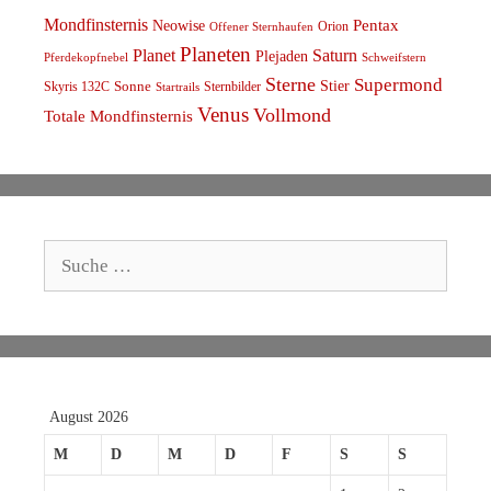
Mondfinsternis
Pentax
Neowise
Orion
Offener Sternhaufen
Planeten
Planet
Saturn
Plejaden
Schweifstern
Pferdekopfnebel
Sterne
Supermond
Stier
Skyris 132C
Sonne
Sternbilder
Startrails
Venus
Vollmond
Totale Mondfinsternis
Suche
nach:
August 2026
M
D
M
D
F
S
S