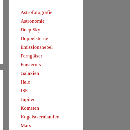
Astrofotografie
Astronomie
Deep Sky
Doppelsterne
Emissionsnebel
Ferngläser
Finsternis
Galaxien
Halo
ISS
Jupiter
Kometen
Kugelstsernhaufen
Mars