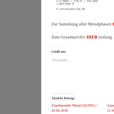
Zur Sammlung aller Mondphasen
Zum Gesamtarchiv
HIER
entlang.
Gefällt mir:
Wird geladen …
Ähnliche Beiträge
Zunehmender Mond (5d/26%) /
Zun
20.04.2018
21.0