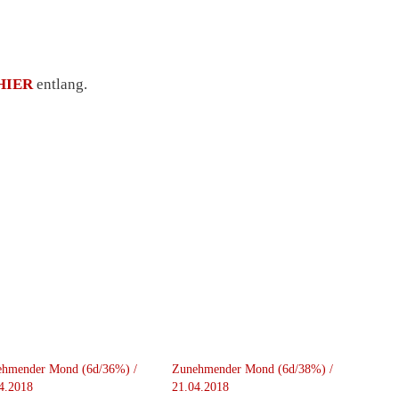
HIER
entlang.
ehmender Mond (6d/36%) /
Zunehmender Mond (6d/38%) /
4.2018
21.04.2018