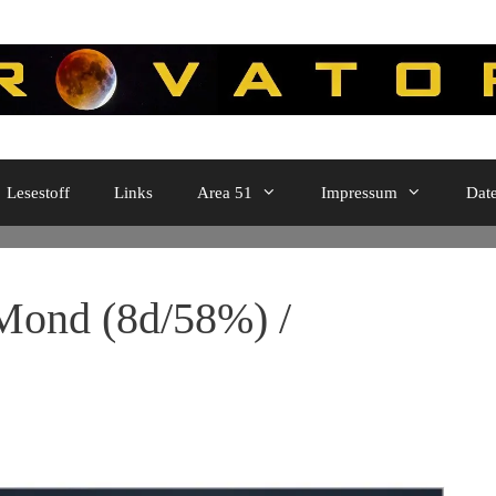
Lesestoff
Links
Area 51
Impressum
Dat
ond (8d/58%) /