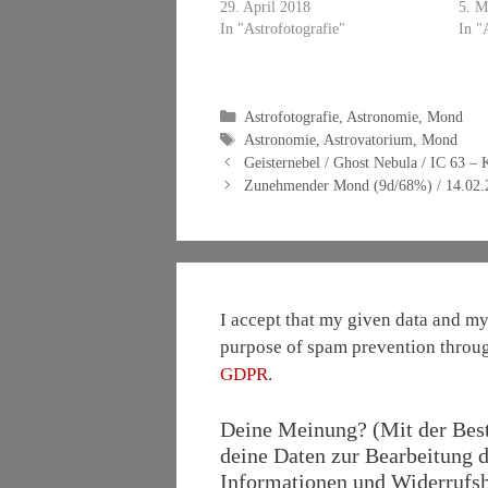
29. April 2018
5. M
In "Astrofotografie"
In "
Kategorien
Astrofotografie
,
Astronomie
,
Mond
Schlagwörter
Astronomie
,
Astrovatorium
,
Mond
Geisternebel / Ghost Nebula / IC 63 – 
Zunehmender Mond (9d/68%) / 14.02.
I accept that my given data and my 
purpose of spam prevention throu
GDPR
.
Deine Meinung? (Mit der Bestä
deine Daten zur Bearbeitung d
Informationen und Widerrufshi