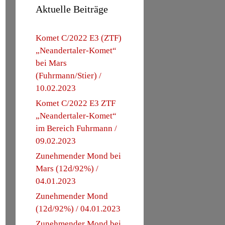
Aktuelle Beiträge
Komet C/2022 E3 (ZTF)
„Neandertaler-Komet“
bei Mars
(Fuhrmann/Stier) /
10.02.2023
Komet C/2022 E3 ZTF
„Neandertaler-Komet“
im Bereich Fuhrmann /
09.02.2023
Zunehmender Mond bei
Mars (12d/92%) /
04.01.2023
Zunehmender Mond
(12d/92%) / 04.01.2023
Zunehmender Mond bei