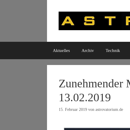
Zum
Inhalt
springen
Aktuelles
Archiv
Technik
Zunehmender M
13.02.2019
15. Februar 2019
von
astrovatorium.de