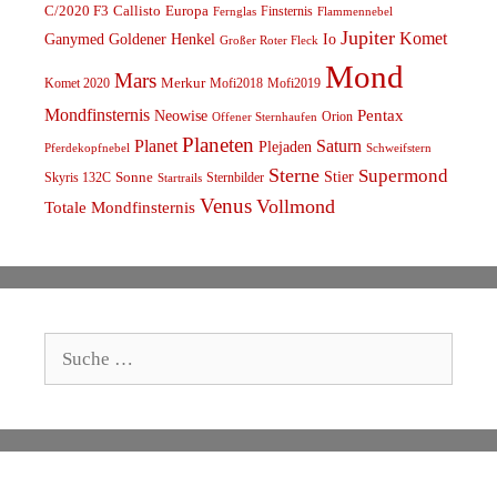
C/2020 F3
Callisto
Europa
Finsternis
Fernglas
Flammennebel
Jupiter
Komet
Ganymed
Goldener Henkel
Io
Großer Roter Fleck
Mond
Mars
Komet 2020
Merkur
Mofi2018
Mofi2019
Mondfinsternis
Pentax
Neowise
Orion
Offener Sternhaufen
Planeten
Planet
Saturn
Plejaden
Schweifstern
Pferdekopfnebel
Sterne
Supermond
Stier
Skyris 132C
Sonne
Sternbilder
Startrails
Venus
Vollmond
Totale Mondfinsternis
Suche
nach: