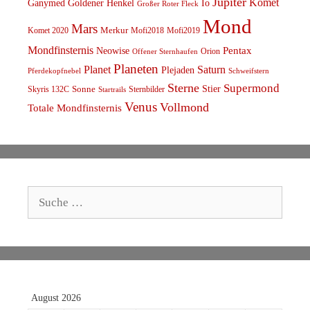
Jupiter
Komet
Ganymed
Goldener Henkel
Io
Großer Roter Fleck
Mond
Mars
Komet 2020
Merkur
Mofi2018
Mofi2019
Mondfinsternis
Pentax
Neowise
Orion
Offener Sternhaufen
Planeten
Planet
Saturn
Plejaden
Schweifstern
Pferdekopfnebel
Sterne
Supermond
Stier
Skyris 132C
Sonne
Sternbilder
Startrails
Venus
Vollmond
Totale Mondfinsternis
Suche
nach:
August 2026