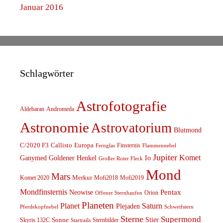
Januar 2016
Schlagwörter
Astrofotografie
Aldebaran
Andromeda
Astronomie
Astrovatorium
Blutmond
C/2020 F3
Callisto
Europa
Finsternis
Fernglas
Flammennebel
Jupiter
Komet
Ganymed
Goldener Henkel
Io
Großer Roter Fleck
Mond
Mars
Komet 2020
Merkur
Mofi2018
Mofi2019
Mondfinsternis
Pentax
Neowise
Orion
Offener Sternhaufen
Planeten
Planet
Saturn
Plejaden
Schweifstern
Pferdekopfnebel
Sterne
Supermond
Stier
Skyris 132C
Sonne
Sternbilder
Startrails