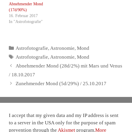
Abnehmender Mond
(17d/90%)
16. Februar 2017
In "Astrofotografie"
Kategorien
Astrofotografie
,
Astronomie
,
Mond
Schlagwörter
Astrofotografie
,
Astronomie
,
Mond
Abnehmender Mond (28d/2%) mit Mars und Venus
/ 18.10.2017
Zunehmender Mond (5d/29%) / 25.10.2017
I accept that my given data and my IP address is sent
to a server in the USA only for the purpose of spam
prevention through the
Akismet
program.
More