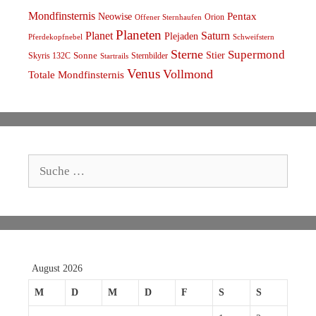
Mondfinsternis
Pentax
Neowise
Orion
Offener Sternhaufen
Planeten
Planet
Saturn
Plejaden
Schweifstern
Pferdekopfnebel
Sterne
Supermond
Stier
Skyris 132C
Sonne
Sternbilder
Startrails
Venus
Vollmond
Totale Mondfinsternis
Suche
nach:
August 2026
M
D
M
D
F
S
S