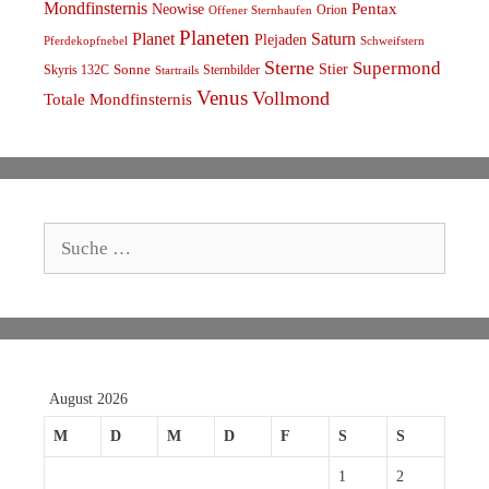
Mondfinsternis
Pentax
Neowise
Orion
Offener Sternhaufen
Planeten
Planet
Saturn
Plejaden
Schweifstern
Pferdekopfnebel
Sterne
Supermond
Stier
Skyris 132C
Sonne
Sternbilder
Startrails
Venus
Vollmond
Totale Mondfinsternis
Suche
nach:
August 2026
M
D
M
D
F
S
S
1
2