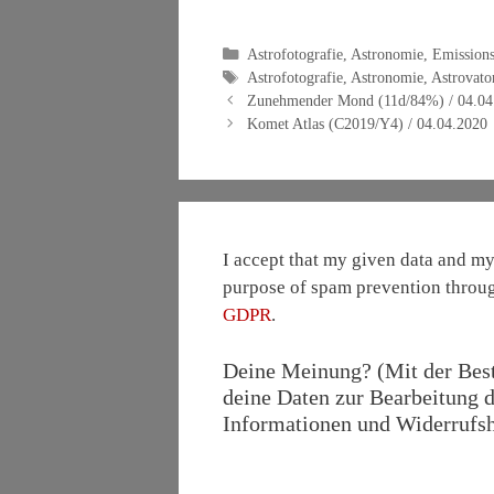
Kategorien
Astrofotografie
,
Astronomie
,
Emissions
Schlagwörter
Astrofotografie
,
Astronomie
,
Astrovato
Zunehmender Mond (11d/84%) / 04.04
Komet Atlas (C2019/Y4) / 04.04.2020
I accept that my given data and my 
purpose of spam prevention throu
GDPR
.
Deine Meinung? (Mit der Bestä
deine Daten zur Bearbeitung d
Informationen und Widerrufshi