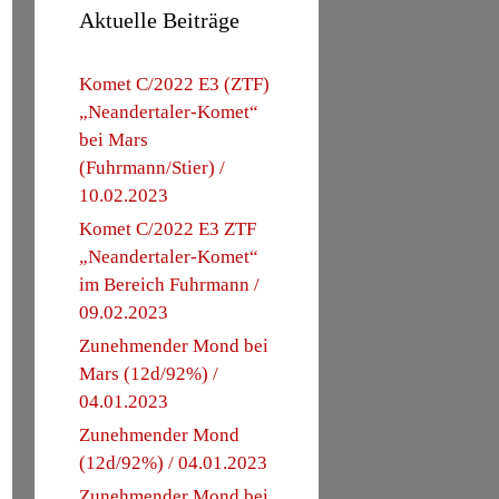
Aktuelle Beiträge
Komet C/2022 E3 (ZTF)
„Neandertaler-Komet“
bei Mars
(Fuhrmann/Stier) /
10.02.2023
Komet C/2022 E3 ZTF
„Neandertaler-Komet“
im Bereich Fuhrmann /
09.02.2023
Zunehmender Mond bei
Mars (12d/92%) /
04.01.2023
Zunehmender Mond
(12d/92%) / 04.01.2023
Zunehmender Mond bei