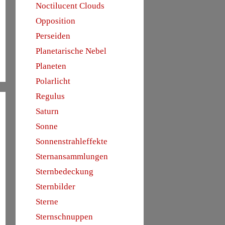
Noctilucent Clouds
Opposition
Perseiden
Planetarische Nebel
Planeten
Polarlicht
Regulus
Saturn
Sonne
Sonnenstrahleffekte
Sternansammlungen
Sternbedeckung
Sternbilder
Sterne
Sternschnuppen