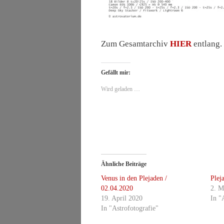
Zum Gesamtarchiv
HIER
entlang.
Gefällt mir:
Wird geladen …
Ähnliche Beiträge
Venus in den Plejaden /
Plej
02.04.2020
2. M
19. April 2020
In "
In "Astrofotografie"