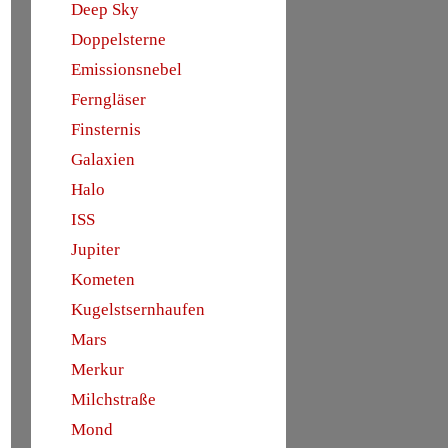
Deep Sky
Doppelsterne
Emissionsnebel
Ferngläser
Finsternis
Galaxien
Halo
ISS
Jupiter
Kometen
Kugelstsernhaufen
Mars
Merkur
Milchstraße
Mond