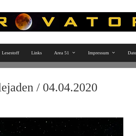
Lesestoff
Links
Area 51
Impressum
Dat
lejaden / 04.04.2020