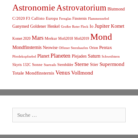
Astronomie
Astrovatorium
Blutmond
C/2020 F3
Callisto
Europa
Finsternis
Fernglas
Flammennebel
Jupiter
Komet
Ganymed
Goldener Henkel
Io
Großer Roter Fleck
Mond
Mars
Komet 2020
Merkur
Mofi2018
Mofi2019
Mondfinsternis
Pentax
Neowise
Orion
Offener Sternhaufen
Planeten
Planet
Saturn
Plejaden
Schweifstern
Pferdekopfnebel
Sterne
Supermond
Stier
Skyris 132C
Sonne
Sternbilder
Startrails
Venus
Vollmond
Totale Mondfinsternis
Suche
nach: