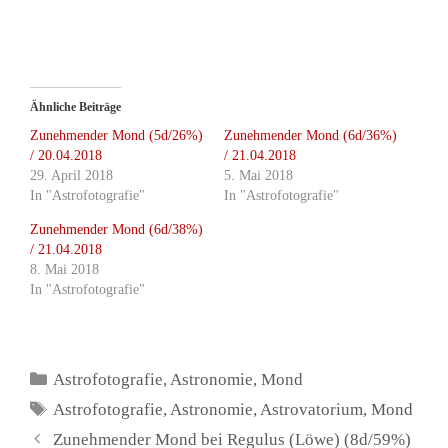
Ähnliche Beiträge
Zunehmender Mond (5d/26%)
Zunehmender Mond (6d/36%)
/ 20.04.2018
/ 21.04.2018
29. April 2018
5. Mai 2018
In "Astrofotografie"
In "Astrofotografie"
Zunehmender Mond (6d/38%)
/ 21.04.2018
8. Mai 2018
In "Astrofotografie"
Kategorien
Astrofotografie
,
Astronomie
,
Mond
Schlagwörter
Astrofotografie
,
Astronomie
,
Astrovatorium
,
Mond
Zunehmender Mond bei Regulus (Löwe) (8d/59%)