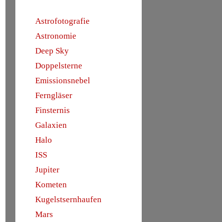
Astrofotografie
Astronomie
Deep Sky
Doppelsterne
Emissionsnebel
Ferngläser
Finsternis
Galaxien
Halo
ISS
Jupiter
Kometen
Kugelstsernhaufen
Mars