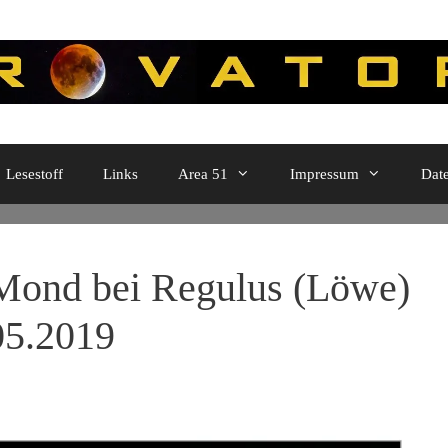
Lesestoff
Links
Area 51
Impressum
Dat
ond bei Regulus (Löwe)
05.2019