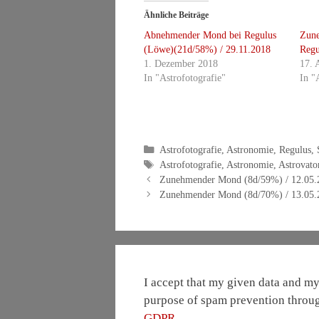
Ähnliche Beiträge
Abnehmender Mond bei Regulus
Zun
(Löwe)(21d/58%) / 29.11.2018
Regu
1. Dezember 2018
17. 
In "Astrofotografie"
In "
Kategorien
Astrofotografie
,
Astronomie
,
Regulus
,
Schlagwörter
Astrofotografie
,
Astronomie
,
Astrovato
Zunehmender Mond (8d/59%) / 12.05.
Zunehmender Mond (8d/70%) / 13.05.
I accept that my given data and my 
purpose of spam prevention throu
GDPR
.