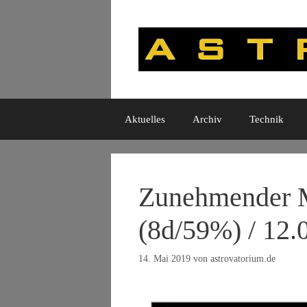
Zum
Inhalt
springen
Aktuelles
Archiv
Technik
Zunehmender M
(8d/59%) / 12.
14. Mai 2019
von
astrovatorium.de