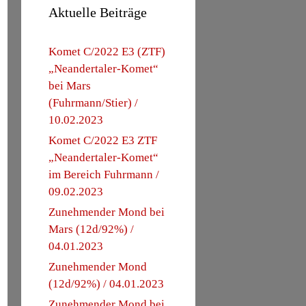
Aktuelle Beiträge
Komet C/2022 E3 (ZTF)
„Neandertaler-Komet“
bei Mars
(Fuhrmann/Stier) /
10.02.2023
Komet C/2022 E3 ZTF
„Neandertaler-Komet“
im Bereich Fuhrmann /
09.02.2023
Zunehmender Mond bei
Mars (12d/92%) /
04.01.2023
Zunehmender Mond
(12d/92%) / 04.01.2023
Zunehmender Mond bei