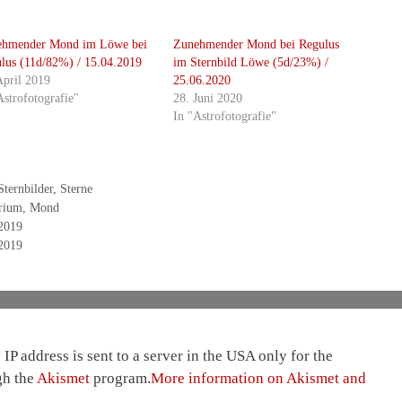
ehmender Mond im Löwe bei
Zunehmender Mond bei Regulus
lus (11d/82%) / 15.04.2019
im Sternbild Löwe (5d/23%) /
April 2019
25.06.2020
Astrofotografie"
28. Juni 2020
In "Astrofotografie"
Sternbilder
,
Sterne
rium
,
Mond
2019
2019
IP address is sent to a server in the USA only for the
gh the
Akismet
program.
More information on Akismet and